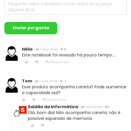
Enviar pergunta
Hélio
•
2 anos atrás
•
0
Este notebook foi revisado há pouco tempo.....
Responder
Tom
•
3 anos atrás
•
-1
Esse produto acompanha caneta? Pode aumentar
a capacidade ssd?
Responder
Saldão da Informática
•
3 anos atrás
•
0
Olá, bom dia! Não acompanha caneta, não é
possível expansão de memoria.