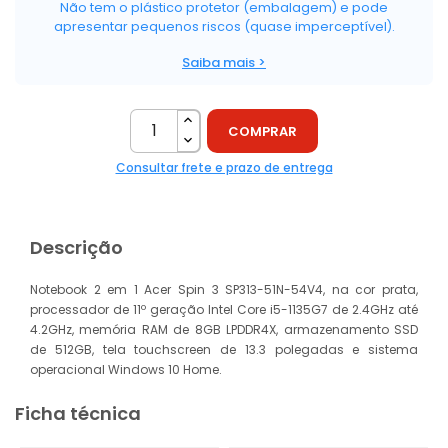
Não tem o plástico protetor (embalagem) e pode
apresentar pequenos riscos (quase imperceptível).
Saiba mais >
COMPRAR
Consultar frete e prazo de entrega
Descrição
Notebook 2 em 1 Acer Spin 3 SP313-51N-54V4, na cor prata,
processador de 11º geração Intel Core i5-1135G7 de 2.4GHz até
4.2GHz, memória RAM de 8GB LPDDR4X, armazenamento SSD
de 512GB, tela touchscreen de 13.3 polegadas e sistema
operacional Windows 10 Home.
Ficha técnica