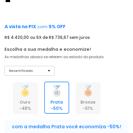
de: R$ 8.669,00
-50%
R$ 4.199
,
00
À vista no PIX
com
5% OFF
R$ 4.420,00
ou 6X de R$ 736,67 sem juros
Escolha a sua medalha e economize!
As medalhas abaixo se referem ao estado do produto
Ouro
Prata
Bronze
-48%
-50%
-51%
com a medalha Prata você economiza -50%!