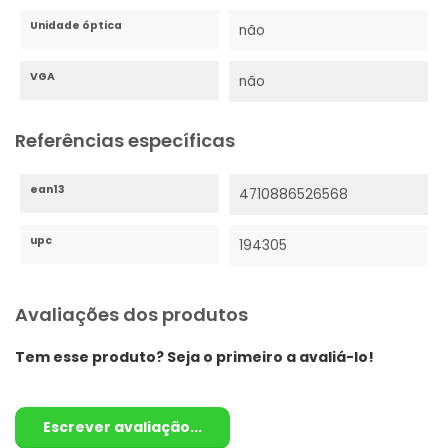
Unidade óptica
não
VGA
não
Referências específicas
ean13
4710886526568
upc
194305
Avaliações dos produtos
Tem esse produto? Seja o primeiro a avaliá-lo!
Escrever avaliação...