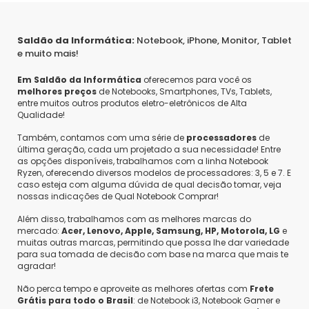
Alex
•
4 anos atrás
•
0
Saldão da Informática:
Notebook, iPhone, Monitor, Tablet
Este produto consigo expandir a memória RAM 8gb
e muito mais!
Responder
Em Saldão da Informática
oferecemos para você os
melhores preços
de Notebooks, Smartphones, TVs, Tablets,
entre muitos outros produtos eletro-eletrônicos de Alta
Rubiano
•
4 anos atrás
•
0
Qualidade!
Boa noite - na descrição do produto menciona
SSD de 512GB e abaixo na ficha técnica 256GB,
Também, contamos com uma série de
processadores
de
qual o real ?
última geração, cada um projetado a sua necessidade! Entre
as opções disponíveis, trabalhamos com a linha Notebook
Responder
Ryzen, oferecendo diversos modelos de processadores: 3, 5 e 7. E
caso esteja com alguma dúvida de qual decisão tomar, veja
nossas indicações de Qual Notebook Comprar!
Além disso, trabalhamos com as melhores marcas do
mercado:
Acer, Lenovo, Apple, Samsung, HP, Motorola, LG
e
muitas outras marcas, permitindo que possa lhe dar variedade
para sua tomada de decisão com base na marca que mais te
agradar!
Não perca tempo e aproveite as melhores ofertas com
Frete
Grátis para todo o Brasil
: de Notebook i3, Notebook Gamer e