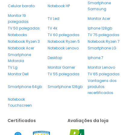
Smartphone
Celular barato
Notebook HP
Samsung
Monitor 19
TV Led
Monitor Acer
polegadas
TV 50 polegadas
TV 4k
Iphone 128gb
Notebooks
TV 60 polegadas
TV 75 polegadas
Notebook Ryzen 3
Notebook Ryzen 5
Notebook Ryzen 7
Notebook Acer
Notebook Lenovo
Smartphone LG
Smartphone
Desktop
Iphone 7
Motorola
TV Lg
Monitor Gamer
Monitor Lenovo
Monitor Dell
TV 55 polegadas
TV 65 polegadas
Vantagens dos
Smartphone 64gb
Smartphone 128gb
produtos
recertificados
Notebook
Touchscreen
Certificados
Avaliações da loja