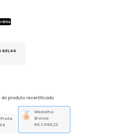
grátis
$ 631,44
 do produto recertificado
Medalha
Bronze
Prata
R$ 3.599,22
,04