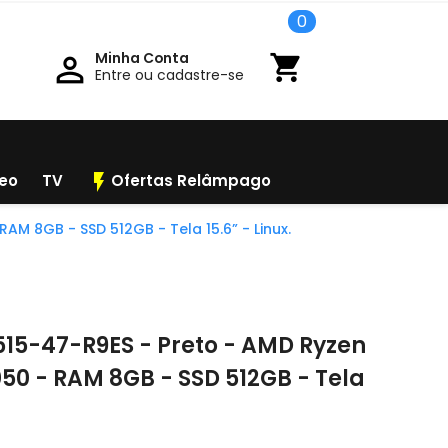
0
Minha Conta

shopping_cart
Entre ou cadastre-se
flash_on
deo
TV
Ofertas Relâmpago
M 8GB - SSD 512GB - Tela 15.6” - Linux.
515-47-R9ES - Preto - AMD Ryzen
50 - RAM 8GB - SSD 512GB - Tela