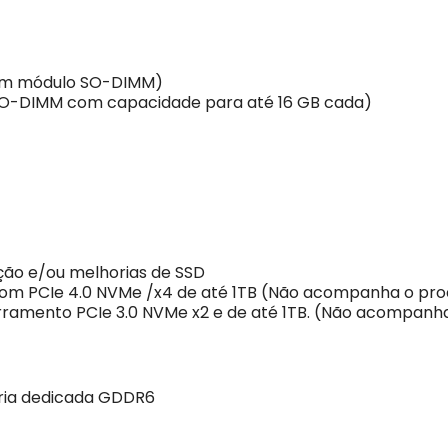
 em módulo SO-DIMM)
 SO-DIMM com capacidade para até 16 GB cada)
ção e/ou melhorias de SSD
com PCIe 4.0 NVMe /x4 de até 1TB (Não acompanha o pro
barramento PCIe 3.0 NVMe x2 e de até 1TB. (Não acompanh
ria dedicada GDDR6