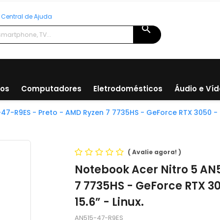
Central de Ajuda
search
ios
Computadores
Eletrodomésticos
Áudio e Ví
47-R9ES - Preto - AMD Ryzen 7 7735HS - GeForce RTX 3050 - RA
(
Avalie agora!
)
Notebook Acer Nitro 5 AN
7 7735HS - GeForce RTX 30
15.6” - Linux.
AN515-47-R9ES