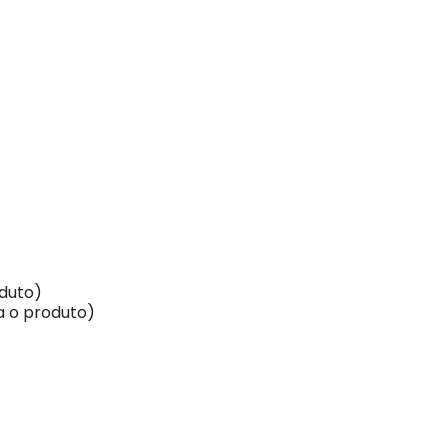
duto)
a o produto)