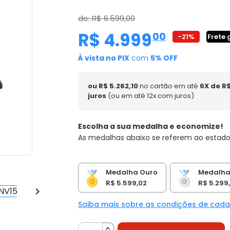
de: R$ 6.599,00
R$ 4.999
,
00
-21%
Frete 
À vista no PIX
com
5% OFF
ou R$ 5.262,10
no cartão em até
6X de R
juros
(ou em até 12x com juros)
Escolha a sua medalha e economize!
As medalhas abaixo se referem ao estado
Medalha Ouro
Medalha
R$ 5.599,02
R$ 5.299,

Saiba mais sobre as condições de cad