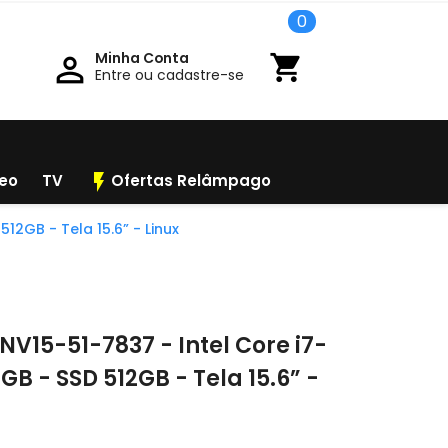
0
Minha Conta

shopping_cart
Entre ou cadastre-se
flash_on
deo
TV
Ofertas Relâmpago
12GB - Tela 15.6” - Linux
NV15-51-7837 - Intel Core i7-
GB - SSD 512GB - Tela 15.6” -