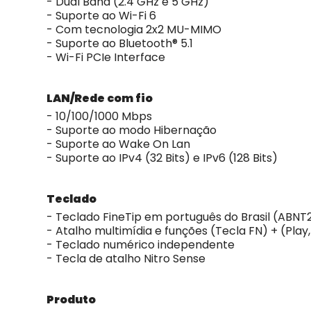
- Dual Band (2.4 GHz e 5 GHz)
- Suporte ao Wi-Fi 6
- Com tecnologia 2x2 MU-MIMO
- Suporte ao Bluetooth® 5.1
- Wi-Fi PCIe Interface
LAN/Rede com fio
- 10/100/1000 Mbps
- Suporte ao modo Hibernação
- Suporte ao Wake On Lan
- Suporte ao IPv4 (32 Bits) e IPv6 (128 Bits)
Teclado
- Teclado FineTip em português do Brasil (ABNT
- Atalho multimídia e funções (Tecla FN) + (Play
- Teclado numérico independente
- Tecla de atalho Nitro Sense
Produto