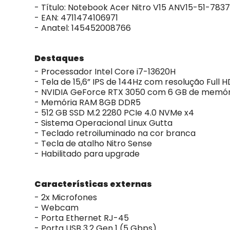
- Título: Notebook Acer Nitro V15 ANV15-51-7837 
- EAN: 4711474106971
- Anatel: 145452008766
Destaques
- Processador Intel Core i7-13620H
- Tela de 15,6” IPS de 144Hz com resolução Full H
- NVIDIA GeForce RTX 3050 com 6 GB de memó
- Memória RAM 8GB DDR5
- 512 GB SSD M.2 2280 PCIe 4.0 NVMe x4
- Sistema Operacional Linux Gutta
- Teclado retroiluminado na cor branca
- Tecla de atalho Nitro Sense
- Habilitado para upgrade
Características externas
- 2x Microfones
- Webcam
- Porta Ethernet RJ-45
- Porta USB 3.2 Gen 1 (5 Gbps)