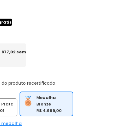
grátis
$ 877,02 sem
 do produto recertificado
Medalha
Bronze
 Prata
R$ 4.999,00
01
a medalha