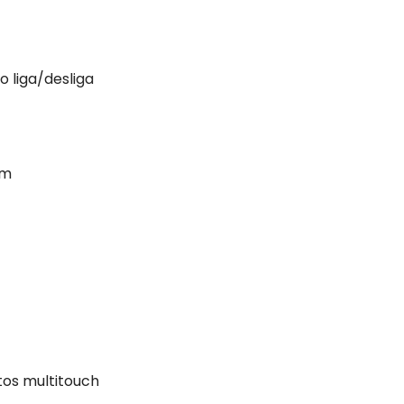
o liga/desliga
mm
tos multitouch