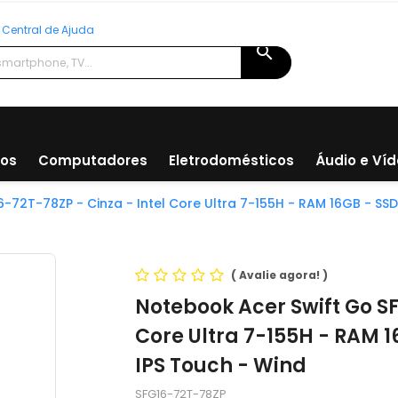
Central de Ajuda
search
ios
Computadores
Eletrodomésticos
Áudio e Ví
-72T-78ZP - Cinza - Intel Core Ultra 7-155H - RAM 16GB - SS
(
Avalie agora!
)
Notebook Acer Swift Go SF
Core Ultra 7-155H - RAM 1
IPS Touch - Wind
SFG16-72T-78ZP