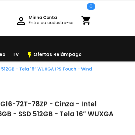
0
Minha Conta

shopping_cart
Entre ou cadastre-se
flash_on
deo
TV
Ofertas Relâmpago
D 512GB - Tela 16” WUXGA IPS Touch - Wind
G16-72T-78ZP - Cinza - Intel
6GB - SSD 512GB - Tela 16” WUXGA