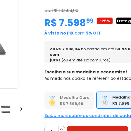
de: R$ 10.599,00
R$ 7.598
,
99
-25%
Frete g
À vista no PIX
com
5% OFF
ou R$ 7.998,94
no cartão em até
6X de R
sem
juros
(ou em até 12x com juros)
Escolha a sua medalha e economize!
As medalhas abaixo se referem ao estado
Medalha
Medalha Ouro
R$ 7.598
R$ 7.598,99

Saiba mais sobre as condições de cad