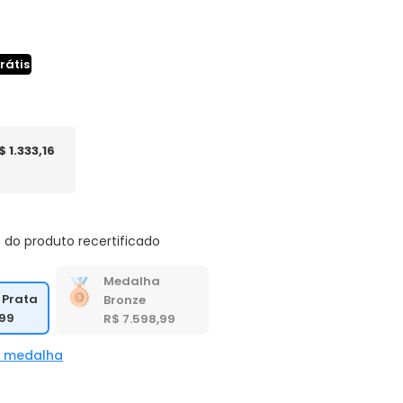
rátis
$ 1.333,16
 do produto recertificado
Medalha
 Prata
Bronze
,99
R$ 7.598,99
a medalha