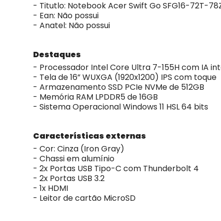
- Titutlo: Notebook Acer Swift Go SFG16-72T-78Z
- Ean: Não possui
- Anatel: Não possui
Destaques
- Processador Intel Core Ultra 7-155H com IA in
- Tela de 16” WUXGA (1920x1200) IPS com toque
- Armazenamento SSD PCIe NVMe de 512GB
- Memória RAM LPDDR5 de 16GB
- Sistema Operacional Windows 11 HSL 64 bits
Características externas
- Cor: Cinza (Iron Gray)
- Chassi em alumínio
- 2x Portas USB Tipo-C com Thunderbolt 4
- 2x Portas USB 3.2
- 1x HDMI
- Leitor de cartão MicroSD