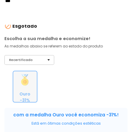
À vista no PIX
com
5% OFF
R$ 68,32
ou 6X de R$ 11,39 sem juros

Esgotado
Escolha a sua medalha e economize!
As medalhas abaixo se referem ao estado do produto
Ouro
-31%
com a medalha Ouro você economiza -31%!
Está em ótimas condições estéticas