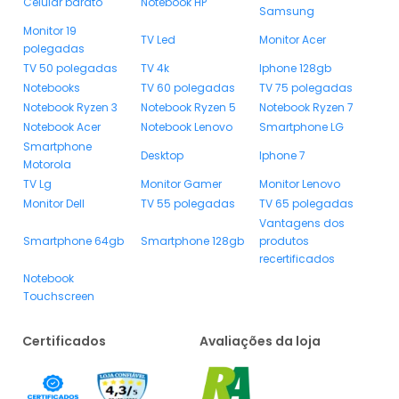
Celular barato
Notebook HP
Samsung
Monitor 19
TV Led
Monitor Acer
polegadas
TV 50 polegadas
TV 4k
Iphone 128gb
Notebooks
TV 60 polegadas
TV 75 polegadas
Notebook Ryzen 3
Notebook Ryzen 5
Notebook Ryzen 7
Notebook Acer
Notebook Lenovo
Smartphone LG
Smartphone
Desktop
Iphone 7
Motorola
TV Lg
Monitor Gamer
Monitor Lenovo
Monitor Dell
TV 55 polegadas
TV 65 polegadas
Vantagens dos
Smartphone 64gb
Smartphone 128gb
produtos
recertificados
Notebook
Touchscreen
Certificados
Avaliações da loja