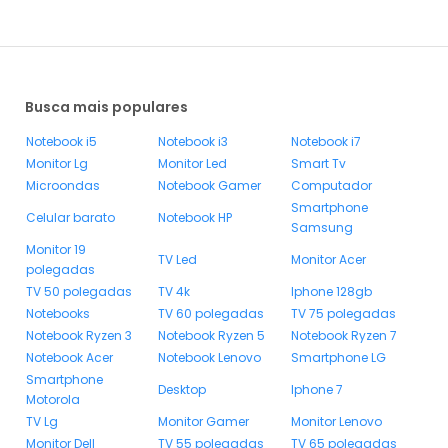
Busca mais populares
Notebook i5
Notebook i3
Notebook i7
Monitor Lg
Monitor Led
Smart Tv
Microondas
Notebook Gamer
Computador
Smartphone
Celular barato
Notebook HP
Samsung
Monitor 19
TV Led
Monitor Acer
polegadas
TV 50 polegadas
TV 4k
Iphone 128gb
Notebooks
TV 60 polegadas
TV 75 polegadas
Notebook Ryzen 3
Notebook Ryzen 5
Notebook Ryzen 7
Notebook Acer
Notebook Lenovo
Smartphone LG
Smartphone
Desktop
Iphone 7
Motorola
TV Lg
Monitor Gamer
Monitor Lenovo
Monitor Dell
TV 55 polegadas
TV 65 polegadas