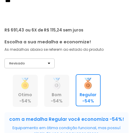
de: R$ 1.499,00
-54%
R$ 656
,
85
À vista no PIX
com
5% OFF
R$ 691,43
ou 6X de R$ 115,24 sem juros
Escolha a sua medalha e economize!
As medalhas abaixo se referem ao estado do produto
Otimo
Bom
Regular
-54%
-54%
-54%
com a medalha Regular você economiza -54%!
Equipamento em ótima condição funcional, mas possuí