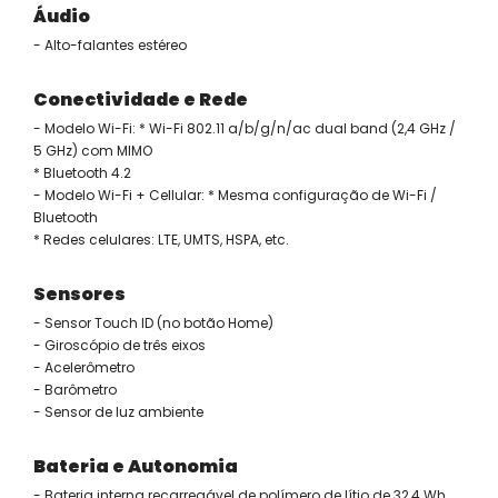
Áudio
- Alto-falantes estéreo
Conectividade e Rede
- Modelo Wi-Fi: * Wi-Fi 802.11 a/b/g/n/ac dual band (2,4 GHz /
5 GHz) com MIMO
* Bluetooth 4.2
- Modelo Wi-Fi + Cellular: * Mesma configuração de Wi-Fi /
Bluetooth
* Redes celulares: LTE, UMTS, HSPA, etc.
Sensores
- Sensor Touch ID (no botão Home)
- Giroscópio de três eixos
- Acelerômetro
- Barômetro
- Sensor de luz ambiente
Bateria e Autonomia
- Bateria interna recarregável de polímero de lítio de 32,4 Wh