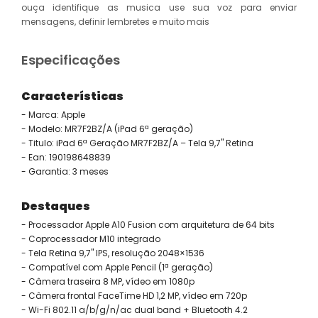
ouça identifique as musica use sua voz para enviar
mensagens, definir lembretes e muito mais
Especificações
Características
- Marca: Apple
- Modelo: MR7F2BZ/A (iPad 6ª geração)
- Titulo: iPad 6ª Geração MR7F2BZ/A – Tela 9,7" Retina
- Ean: 190198648839
- Garantia: 3 meses
Destaques
- Processador Apple A10 Fusion com arquitetura de 64 bits
- Coprocessador M10 integrado
- Tela Retina 9,7" IPS, resolução 2048×1536
- Compatível com Apple Pencil (1ª geração)
- Câmera traseira 8 MP, vídeo em 1080p
- Câmera frontal FaceTime HD 1,2 MP, vídeo em 720p
- Wi-Fi 802.11 a/b/g/n/ac dual band + Bluetooth 4.2