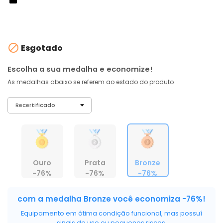
À vista no PIX
com
5% OFF
R$ 998,99
ou 6X de R$ 166,50 sem juros

Esgotado
Escolha a sua medalha e economize!
As medalhas abaixo se referem ao estado do produto
Ouro
Prata
Bronze
-76%
-76%
-76%
com a medalha Bronze você economiza -76%!
Equipamento em ótima condição funcional, mas possuí
sinais de uso ou pequenos riscos.