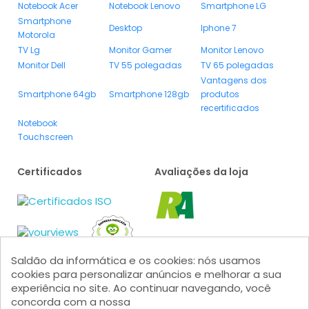
Notebook Acer
Notebook Lenovo
Smartphone LG
Smartphone
Desktop
Iphone 7
Motorola
TV Lg
Monitor Gamer
Monitor Lenovo
Monitor Dell
TV 55 polegadas
TV 65 polegadas
Vantagens dos
Smartphone 64gb
Smartphone 128gb
produtos
recertificados
Notebook
Touchscreen
Certificados
Avaliações da loja
Saldão da informática e os cookies: nós usamos
cookies para personalizar anúncios e melhorar a sua
experiência no site. Ao continuar navegando, você
Formas de pagamento
concorda com a nossa