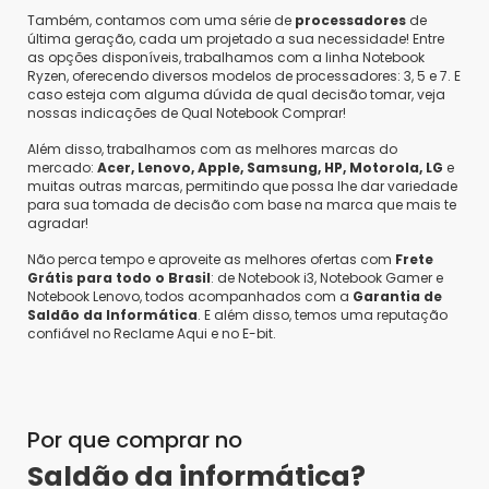
Saldão da Informática
Também, contamos com uma série de
processadores
de
•
3 anos atrás
•
0
última geração, cada um projetado a sua necessidade! Entre
Olá Boa tarde! Este produto vai com carregador
as opções disponíveis, trabalhamos com a linha Notebook
somente, não contém acessórios
Ryzen, oferecendo diversos modelos de processadores: 3, 5 e 7. E
caso esteja com alguma dúvida de qual decisão tomar, veja
nossas indicações de Qual Notebook Comprar!
Além disso, trabalhamos com as melhores marcas do
Alex
•
3 anos atrás
•
0
mercado:
Acer, Lenovo, Apple, Samsung, HP, Motorola, LG
e
Vem com capa e caneta. Usa chip
muitas outras marcas, permitindo que possa lhe dar variedade
para sua tomada de decisão com base na marca que mais te
Responder
agradar!
1
2
Não perca tempo e aproveite as melhores ofertas com
Frete
Grátis para todo o Brasil
: de Notebook i3, Notebook Gamer e
Notebook Lenovo, todos acompanhados com a
Garantia de
Saldão da Informática
. E além disso, temos uma reputação
confiável no Reclame Aqui e no E-bit.
Por que comprar no
Saldão da informática?