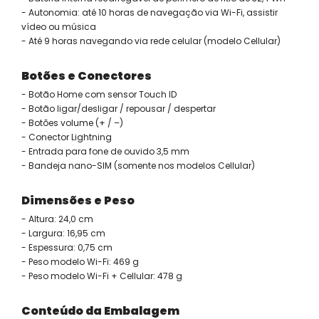
- Autonomia: até 10 horas de navegação via Wi-Fi, assistir
vídeo ou música
- Até 9 horas navegando via rede celular (modelo Cellular)
Botões e Conectores
- Botão Home com sensor Touch ID
- Botão ligar/desligar / repousar / despertar
- Botões volume (+ / –)
- Conector Lightning
- Entrada para fone de ouvido 3,5 mm
- Bandeja nano-SIM (somente nos modelos Cellular)
Dimensões e Peso
- Altura: 24,0 cm
- Largura: 16,95 cm
- Espessura: 0,75 cm
- Peso modelo Wi-Fi: 469 g
- Peso modelo Wi-Fi + Cellular: 478 g
Conteúdo da Embalagem