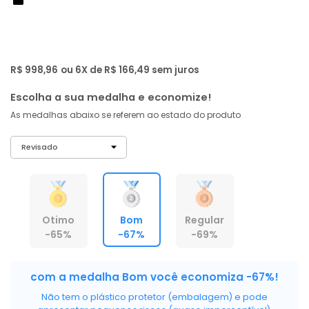
de: R$ 2.999,00
-67%
R$ 949
,
01
À vista no PIX
com
5% OFF
R$ 998,96
ou 6X de R$ 166,49 sem juros
Escolha a sua medalha e economize!
As medalhas abaixo se referem ao estado do produto
Otimo
Bom
Regular
-65%
-67%
-69%
com a medalha Bom você economiza -67%!
Não tem o plástico protetor (embalagem) e pode