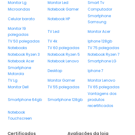
Monitor Lg
Monitor Led
Smart Tv
Microondas
Notebook Gamer
Computador
Smartphone
Celular barato
Notebook HP
Samsung
Monitor 19
TV Led
Monitor Acer
polegadas
TV 50 polegadas
TV 4k
Iphone 128gb
Notebooks
TV 60 polegadas
TV 75 polegadas
Notebook Ryzen 3
Notebook Ryzen 5
Notebook Ryzen 7
Notebook Acer
Notebook Lenovo
Smartphone LG
Smartphone
Desktop
Iphone 7
Motorola
TV Lg
Monitor Gamer
Monitor Lenovo
Monitor Dell
TV 55 polegadas
TV 65 polegadas
Vantagens dos
Smartphone 64gb
Smartphone 128gb
produtos
recertificados
Notebook
Touchscreen
Certificados
Avaliações da loja