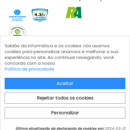
Saldão da informática e os cookies: nós usamos
cookies para personalizar anúncios e melhorar a sua
experiência no site. Ao continuar navegando, você
concorda com a nossa
Formas de pagamento
Política de privacidade
Aceitar
Rejeitar todos os cookies
Saldão da Informática LTDA - CNPJ: 15.383.046/0001-04 - IE:
206.162.139.111 Av. Marginal Projetada, 1810 - Jardim Mutinga - Barueri
Personalizar
- SP - Modular 2 - Castelo Branco - Galpão 08 - CEP 06460-200
Total
Atendimento ao cliente: atendimento@saldaodainformatica.com.br
COMPRAR
R$ 949,01
Última atualização da declaração de cookies em:
2024-03-21
Hosting by HostingMontevideo.com