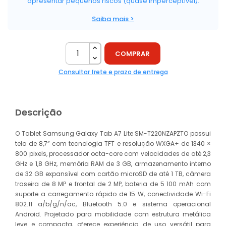
apresentar pequenos riscos (quase imperceptível).
Saiba mais >
COMPRAR
Consultar frete e prazo de entrega
Descrição
O Tablet Samsung Galaxy Tab A7 Lite SM-T220NZAPZTO possui
tela de 8,7” com tecnologia TFT e resolução WXGA+ de 1340 ×
800 pixels, processador octa-core com velocidades de até 2,3
GHz e 1,8 GHz, memória RAM de 3 GB, armazenamento interno
de 32 GB expansível com cartão microSD de até 1 TB, câmera
traseira de 8 MP e frontal de 2 MP, bateria de 5 100 mAh com
suporte a carregamento rápido de 15 W, conectividade Wi-Fi
802.11 a/b/g/n/ac, Bluetooth 5.0 e sistema operacional
Android. Projetado para mobilidade com estrutura metálica
leve e compacta, oferece experiência de uso versátil para