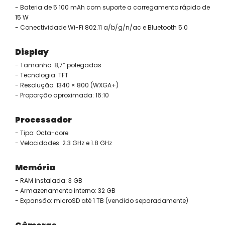
- Bateria de 5 100 mAh com suporte a carregamento rápido de
15 W
- Conectividade Wi-Fi 802.11 a/b/g/n/ac e Bluetooth 5.0
Display
- Tamanho: 8,7” polegadas
- Tecnologia: TFT
- Resolução: 1340 × 800 (WXGA+)
- Proporção aproximada: 16:10
Processador
- Tipo: Octa-core
- Velocidades: 2.3 GHz e 1.8 GHz
Memória
- RAM instalada: 3 GB
- Armazenamento interno: 32 GB
- Expansão: microSD até 1 TB (vendido separadamente)