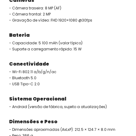
Câmeras
- Câmera traseira: 8 MP (AF)
- Câmera frontal: 2 MP
- Gravação de vídeo: FHD 1920×1080 @30fps
Bateria
- Capacidade: 5 100 mAh (valor típico)
- Suporte a carregamento rápido: 15 W
Conectividade
- Wi-Fi 802.11 a/b/g/n/ac
- Bluetooth 5.0
- USB Tipo-C 2.0
Sistema Operacional
- Android (versão de fábrica, sujeito a atualizações)
Dimensões e Peso
- Dimensões aproximadas (AxLxP): 212.5 × 124.7 × 8.0 mm
- Peso: 366 g