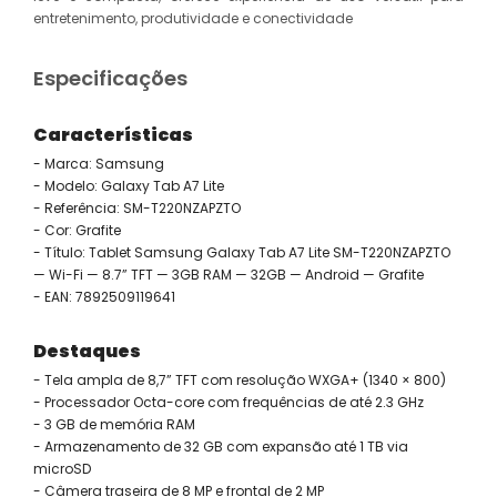
entretenimento, produtividade e conectividade
Especificações
Características
- Marca: Samsung
- Modelo: Galaxy Tab A7 Lite
- Referência: SM-T220NZAPZTO
- Cor: Grafite
- Título: Tablet Samsung Galaxy Tab A7 Lite SM-T220NZAPZTO
— Wi-Fi — 8.7” TFT — 3GB RAM — 32GB — Android — Grafite
- EAN: 7892509119641
Destaques
- Tela ampla de 8,7” TFT com resolução WXGA+ (1340 × 800)
- Processador Octa-core com frequências de até 2.3 GHz
- 3 GB de memória RAM
- Armazenamento de 32 GB com expansão até 1 TB via
microSD
- Câmera traseira de 8 MP e frontal de 2 MP