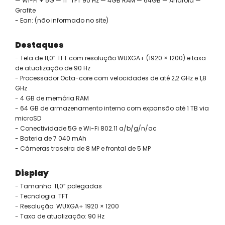
— Wi-Fi + 5G — 11” TFT 90 Hz — 4GB RAM — 64GB — Android —
Grafite
- Ean: (não informado no site)
Destaques
- Tela de 11,0” TFT com resolução WUXGA+ (1920 × 1200) e taxa
de atualização de 90 Hz
- Processador Octa-core com velocidades de até 2,2 GHz e 1,8
GHz
- 4 GB de memória RAM
- 64 GB de armazenamento interno com expansão até 1 TB via
microSD
- Conectividade 5G e Wi-Fi 802.11 a/b/g/n/ac
- Bateria de 7 040 mAh
- Câmeras traseira de 8 MP e frontal de 5 MP
Display
- Tamanho: 11,0” polegadas
- Tecnologia: TFT
- Resolução: WUXGA+ 1920 × 1200
- Taxa de atualização: 90 Hz