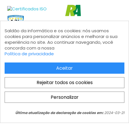
Saldão da informática e os cookies: nós usamos
cookies para personalizar anúncios e melhorar a sua
experiência no site. Ao continuar navegando, você
concorda com a nossa
Política de privacidade
Formas de pagamento
Aceitar
Rejeitar todos os cookies
Personalizar
Saldão da Informática LTDA - CNPJ: 15.383.046/0001-04 - IE:
Total
206.162.139.111 Av. Marginal Projetada, 1810 - Jardim Mutinga - Barueri
COMPRAR
R$ 999,01
- SP - Modular 2 - Castelo Branco - Galpão 08 - CEP 06460-200
Última atualização da declaração de cookies em:
2024-03-21
Atendimento ao cliente: atendimento@saldaodainformatica.com.br
Hosting by HostingMontevideo.com