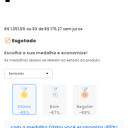
de: R$ 2.999,00
-65%
R$ 999
,
01
À vista no PIX
com
5% OFF
R$ 1.051,59
ou 6X de R$ 175,27 sem juros

Esgotado
Escolha a sua medalha e economize!
As medalhas abaixo se referem ao estado do produto
Otimo
Bom
Regular
-65%
-67%
-69%
com a medalha Otimo você economiza -65%!