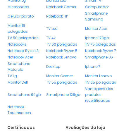
Monitor Lg
Monitor Led
Smart Tv
Microondas
Notebook Gamer
Computador
Smartphone
Celular barato
Notebook HP
Samsung
Monitor 19
TV Led
Monitor Acer
polegadas
TV 50 polegadas
TV 4k
Iphone 128gb
Notebooks
TV 60 polegadas
TV 75 polegadas
Notebook Ryzen 3
Notebook Ryzen 5
Notebook Ryzen 7
Notebook Acer
Notebook Lenovo
Smartphone LG
Smartphone
Desktop
Iphone 7
Motorola
TV Lg
Monitor Gamer
Monitor Lenovo
Monitor Dell
TV 55 polegadas
TV 65 polegadas
Vantagens dos
Smartphone 64gb
Smartphone 128gb
produtos
recertificados
Notebook
Touchscreen
Certificados
Avaliações da loja