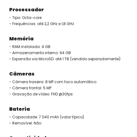
Processador
- Tipo: Octa-core
- Frequências: até 2,2 GHz e 1,8 GHz
Memória
- RAM instalada: 4 GB
- Armazenamento interno: 64 GB
- Expansão via MicroSD: até 1 TB (vendido separadamente)
Câmeras
- Câmera traseira: 8 MP com foco automático
- Câmera frontal: 5 MP
- Gravação de vídeo: FHD @30fps
Bateria
- Capacidade: 7 040 mAh (valor típico)
- Removível: Não