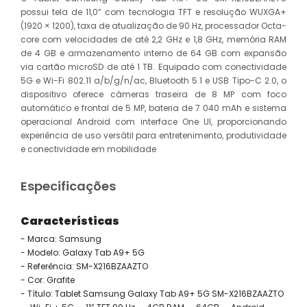
possui tela de 11,0” com tecnologia TFT e resolução WUXGA+
(1920 × 1200), taxa de atualização de 90 Hz, processador Octa-
core com velocidades de até 2,2 GHz e 1,8 GHz, memória RAM
de 4 GB e armazenamento interno de 64 GB com expansão
via cartão microSD de até 1 TB. Equipado com conectividade
5G e Wi-Fi 802.11 a/b/g/n/ac, Bluetooth 5.1 e USB Tipo-C 2.0, o
dispositivo oferece câmeras traseira de 8 MP com foco
automático e frontal de 5 MP, bateria de 7 040 mAh e sistema
operacional Android com interface One UI, proporcionando
experiência de uso versátil para entretenimento, produtividade
e conectividade em mobilidade
Especificações
Características
- Marca: Samsung
- Modelo: Galaxy Tab A9+ 5G
- Referência: SM-X216BZAAZTO
- Cor: Grafite
- Título: Tablet Samsung Galaxy Tab A9+ 5G SM-X216BZAAZTO