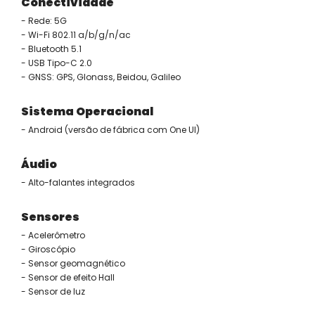
Conectividade
- Rede: 5G
- Wi-Fi 802.11 a/b/g/n/ac
- Bluetooth 5.1
- USB Tipo-C 2.0
- GNSS: GPS, Glonass, Beidou, Galileo
Sistema Operacional
- Android (versão de fábrica com One UI)
Áudio
- Alto-falantes integrados
Sensores
- Acelerômetro
- Giroscópio
- Sensor geomagnético
- Sensor de efeito Hall
- Sensor de luz