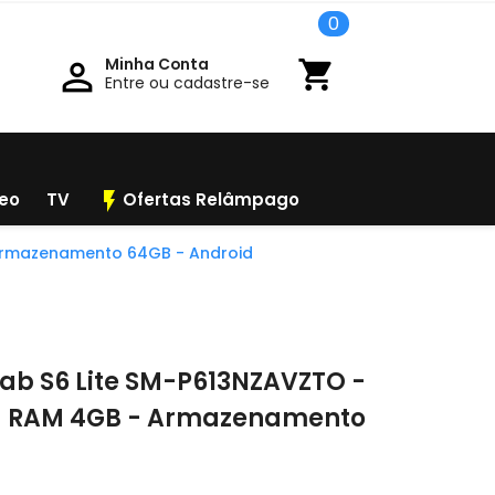
0
Minha Conta

shopping_cart
Entre ou cadastre-se
flash_on
deo
TV
Ofertas Relâmpago
- Armazenamento 64GB - Android
ab S6 Lite SM-P613NZAVZTO -
4” - RAM 4GB - Armazenamento