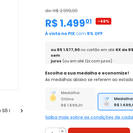
de: R$ 2.999,00
R$ 1.499
,
01
-48%
À vista no PIX
com
5% OFF
ou R$ 1.577,90
no cartão em até
6X de R$
sem
juros
(ou em até 12x com juros)
Escolha a sua medalha e economize!
As medalhas abaixo se referem ao estado
Medalha
Medalha
Otimo
R$ 1.499,
R$ 1.599,01

Saiba mais sobre as condições de cad