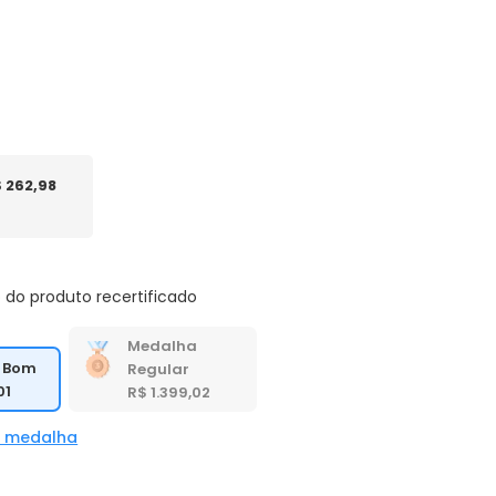
 262,98
 do produto recertificado
Medalha
 Bom
Regular
01
R$ 1.399,02
a medalha