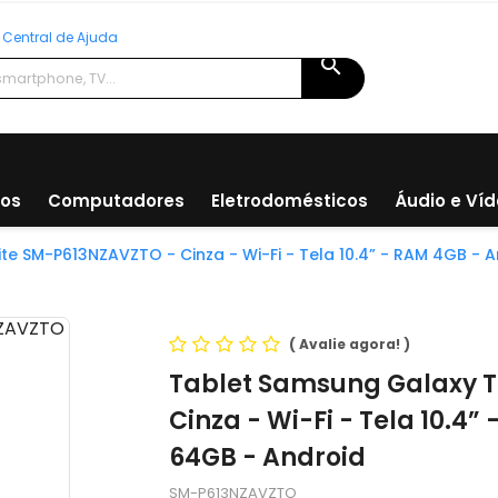
Central de Ajuda
search
ios
Computadores
Eletrodomésticos
Áudio e Ví
ite SM-P613NZAVZTO - Cinza - Wi-Fi - Tela 10.4” - RAM 4GB 
(
Avalie agora!
)
Tablet Samsung Galaxy T
Cinza - Wi-Fi - Tela 10.
64GB - Android
SM-P613NZAVZTO