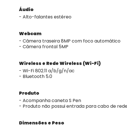
Áudio
- Alto-falantes estéreo
Webcam
- Câmera traseira 8MP com foco automático
- Câmera frontal 5MP
Wireless e Rede Wireless (Wi-Fi)
- Wi-Fi 802.11 a/b/g/n/ac
- Bluetooth 5.0
Produto
- Acompanha caneta S Pen
- Produto não possui entrada para cabo de red
Dimensões e Peso