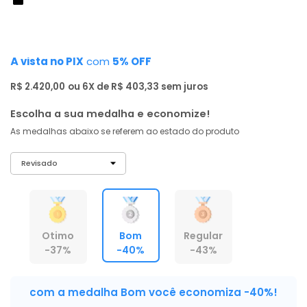
de: R$ 3.999,00
-40%
R$ 2.299
,
00
À vista no PIX
com
5% OFF
R$ 2.420,00
ou 6X de R$ 403,33 sem juros
Escolha a sua medalha e economize!
As medalhas abaixo se referem ao estado do produto
Otimo
Bom
Regular
-37%
-40%
-43%
com a medalha Bom você economiza -40%!