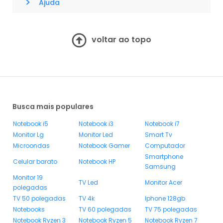
>
Ajuda
voltar ao topo
Busca mais populares
Notebook i5
Notebook i3
Notebook i7
Monitor Lg
Monitor Led
Smart Tv
Microondas
Notebook Gamer
Computador
Smartphone
Celular barato
Notebook HP
Samsung
Monitor 19
TV Led
Monitor Acer
polegadas
TV 50 polegadas
TV 4k
Iphone 128gb
Notebooks
TV 60 polegadas
TV 75 polegadas
Notebook Ryzen 3
Notebook Ryzen 5
Notebook Ryzen 7