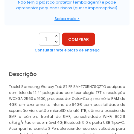
Não tem o plástico protetor (embalagem) e pode
apresentar pequenos riscos (quase imperceptível).
Saiba mais >
COMPRAR
Consultar frete e prazo de entrega
Descrição
Tablet Samsung Galaxy Tab S7 FE SM-T735NZSQZTO equipado
com tela de 12.4” polegadas com tecnologia TFT e resolução
WQXGA 2560 x 1600, processador Octa-Core, memória RAM de
4GB, armazenamento interno de 64GB com possibilidade de
expansão via cartão microSD de até 1TB, câmera traseira de
8MP e câmera frontal de 5MP, conectividade Wi-Fi 802.11
a/b/g/n/ac e rede móvel 4G, Bluetooth 5.0 e porta USB Tipo-C.
Acompanha caneta S Pen, oferecendo recursos voltados para