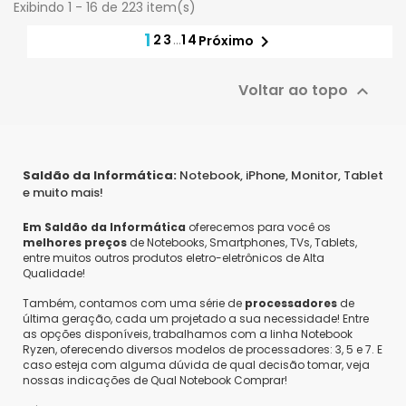
Exibindo 1 - 16 de 223 item(s)
1
2
3
…
14

Próximo
Voltar ao topo

Saldão da Informática:
Notebook, iPhone, Monitor, Tablet
e muito mais!
Em Saldão da Informática
oferecemos para você os
melhores preços
de Notebooks, Smartphones, TVs, Tablets,
entre muitos outros produtos eletro-eletrônicos de Alta
Qualidade!
Também, contamos com uma série de
processadores
de
última geração, cada um projetado a sua necessidade! Entre
as opções disponíveis, trabalhamos com a linha Notebook
Ryzen, oferecendo diversos modelos de processadores: 3, 5 e 7. E
caso esteja com alguma dúvida de qual decisão tomar, veja
nossas indicações de Qual Notebook Comprar!