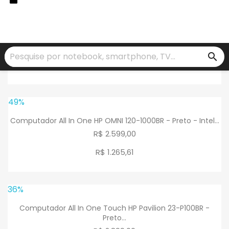
39%
Computador All In One HP 18-1200BR - Preto - AMD E1-
1500...
R$ 1.970,00
search
R$ 1.158
,
05
49%
Computador All In One HP OMNI 120-1000BR - Preto - Intel...
R$ 2.599,00
R$ 1.265
,
61
36%
Computador All In One Touch HP Pavilion 23-P100BR -
Preto...