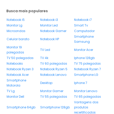
Busca mais populares
Notebook i5
Notebook i3
Notebook i7
Monitor Lg
Monitor Led
Smart Tv
Microondas
Notebook Gamer
Computador
Smartphone
Celular barato
Notebook HP
Samsung
Monitor 19
TV Led
Monitor Acer
polegadas
TV 50 polegadas
TV 4k
Iphone 128gb
Notebooks
TV 60 polegadas
TV 75 polegadas
Notebook Ryzen 3
Notebook Ryzen 5
Notebook Ryzen 7
Notebook Acer
Notebook Lenovo
Smartphone LG
Smartphone
Desktop
Iphone 7
Motorola
TV Lg
Monitor Gamer
Monitor Lenovo
Monitor Dell
TV 55 polegadas
TV 65 polegadas
Vantagens dos
Smartphone 64gb
Smartphone 128gb
produtos
recertificados