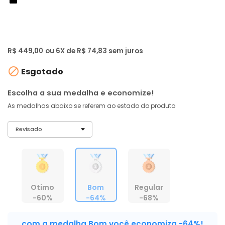
de: R$ 1.242,00
-64%
R$ 426
,
55
À vista no PIX
com
5% OFF
R$ 449,00
ou 6X de R$ 74,83 sem juros

Esgotado
Escolha a sua medalha e economize!
As medalhas abaixo se referem ao estado do produto
Otimo
Bom
Regular
-60%
-64%
-68%
com a medalha Bom você economiza -64%!