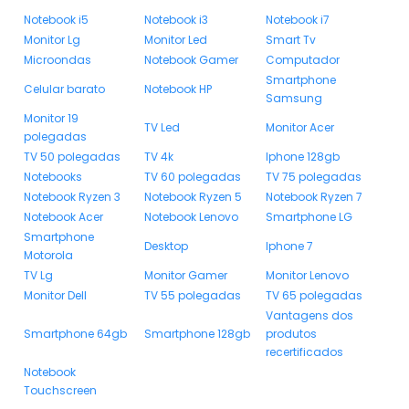
Notebook i5
Notebook i3
Notebook i7
Monitor Lg
Monitor Led
Smart Tv
Microondas
Notebook Gamer
Computador
Smartphone
Celular barato
Notebook HP
Samsung
Monitor 19
TV Led
Monitor Acer
polegadas
TV 50 polegadas
TV 4k
Iphone 128gb
Notebooks
TV 60 polegadas
TV 75 polegadas
Notebook Ryzen 3
Notebook Ryzen 5
Notebook Ryzen 7
Notebook Acer
Notebook Lenovo
Smartphone LG
Smartphone
Desktop
Iphone 7
Motorola
TV Lg
Monitor Gamer
Monitor Lenovo
Monitor Dell
TV 55 polegadas
TV 65 polegadas
Vantagens dos
Smartphone 64gb
Smartphone 128gb
produtos
recertificados
Notebook
Touchscreen