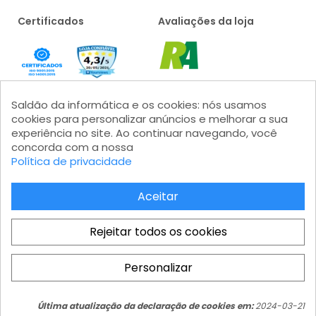
Certificados
Avaliações da loja
Saldão da informática e os cookies: nós usamos
cookies para personalizar anúncios e melhorar a sua
experiência no site. Ao continuar navegando, você
concorda com a nossa
Política de privacidade
Formas de pagamento
Aceitar
Rejeitar todos os cookies
Personalizar
Saldão da Informática LTDA - CNPJ: 15.383.046/0001-04 - IE:
Total
206.162.139.111 Av. Marginal Projetada, 1810 - Jardim Mutinga - Barueri
COMPRAR
R$ 426,55
- SP - Modular 2 - Castelo Branco - Galpão 08 - CEP 06460-200
Última atualização da declaração de cookies em:
2024-03-21