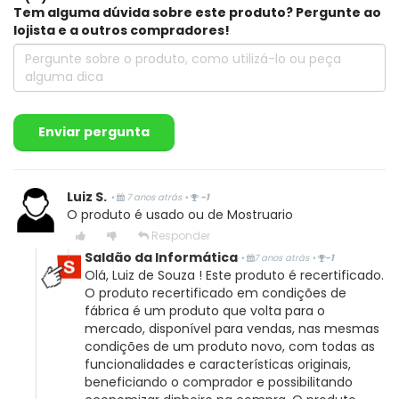
Tem alguma dúvida sobre este produto? Pergunte ao
lojista e a outros compradores!
Brito
Compra Verificada
•
•
5 anos atrás
Produto muito bom, super recomendo.
Enviar pergunta
Sim, recomendaria este produto a um amigo
0
0
Compartilhar...
Luiz S.
•
7 anos atrás
•
-1
O produto é usado ou de Mostruario
Responder
Saldão da Informática
•
7 anos atrás
•
-1
Olá, Luiz de Souza ! Este produto é recertificado.
O produto recertificado em condições de
Douglas C.
fábrica é um produto que volta para o
mercado, disponível para vendas, nas mesmas
Compra Verificada
condições de um produto novo, com todas as
•
•
5 anos atrás
funcionalidades e características originais,
O produto é bom e estou satisfeito com a compra.
beneficiando o comprador e possibilitando