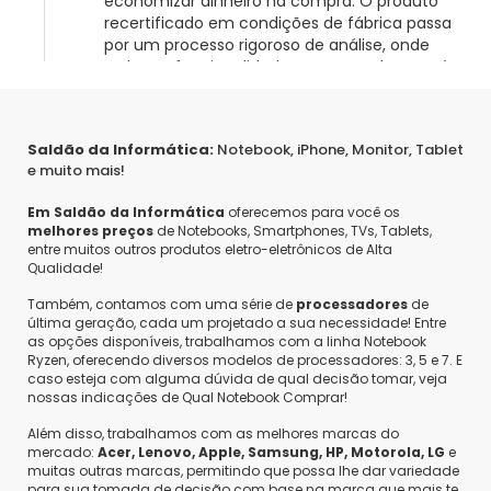
economizar dinheiro na compra. O produto
recertificado em condições de fábrica passa
Sim, recomendaria este produto a um amigo
por um processo rigoroso de análise, onde
todas as funcionalidades são testadas e após
0
0
Compartilhar...
constatação de 100% de funcionamento o
produto é liberado como recertificado. Depois
de atingir 100% da certificação técnica de
Saldão da Informática:
Notebook, iPhone, Monitor, Tablet
operação em suas funcionalidades, os produtos
e muito mais!
do Saldão da Informática são classificados em
3 certificações, de acordo com seu estado
Gisele L.
Em Saldão da Informática
oferecemos para você os
estético e superficial, sendo assim classificados
melhores preços
de Notebooks, Smartphones, TVs, Tablets,
como: Ouro, Prata e Bronze. Atenciosamente,
Compra Verificada
entre muitos outros produtos eletro-eletrônicos de Alta
Saldão da Informática.
Qualidade!
•
•
5 anos atrás
Atendeu exatamente ao proposto. Está tendo um
Também, contamos com uma série de
processadores
de
ótimo desempenho.
última geração, cada um projetado a sua necessidade! Entre
as opções disponíveis, trabalhamos com a linha Notebook
Ryzen, oferecendo diversos modelos de processadores: 3, 5 e 7. E
Maria C.
•
7 anos atrás
•
-1
Sim, recomendaria este produto a um amigo
caso esteja com alguma dúvida de qual decisão tomar, veja
oi gostaria de saber se este produto tem garantia?
nossas indicações de Qual Notebook Comprar!
Responder
0
0
Compartilhar...
Além disso, trabalhamos com as melhores marcas do
Saldão da Informática
•
7 anos atrás
•
2
mercado:
Acer, Lenovo, Apple, Samsung, HP, Motorola, LG
e
Olá, maria cristina! A garantia de nossos
muitas outras marcas, permitindo que possa lhe dar variedade
produtos é de 3 meses. Atenciosamente,
para sua tomada de decisão com base na marca que mais te