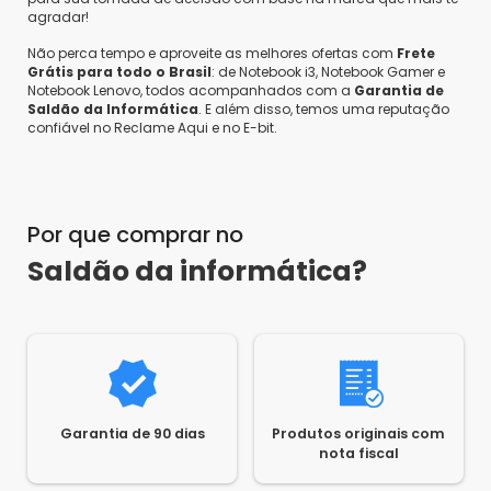
Saldão da Informática.
agradar!
Não perca tempo e aproveite as melhores ofertas com
Frete
Carlos L.
Grátis para todo o Brasil
: de Notebook i3, Notebook Gamer e
Notebook Lenovo, todos acompanhados com a
Garantia de
Compra Verificada
Ales
Saldão da Informática
. E além disso, temos uma reputação
•
7 anos atrás
•
1
confiável no Reclame Aqui e no E-bit.
•
olá pode ser retirado no local, ou somente
•
5 anos atrás
Dentro do prometido
entrega?
Responder
Saldão da Informática
•
7 anos atrás
•
6
Não recomendo este produto a um amigo
Olá, Ales! Não temos loja física. Todas as
Por que comprar no
compras são realizadas diretamente em nosso
Saldão da informática?
0
0
Compartilhar...
site e a entrega é feita pelos Correios ou
transportadora, dependendo da sua localidade
e escolha na hora da compra. Atenciosamente,
Saldão da Informática.
1
2
3
4
Escrever avaliação...
Diego B.
Garantia de 90 dias
Produtos originais com
•
7 anos atrás
•
1
nota fiscal
É BIVOLT OU POSSO UTILIZAR SOMENTE NO 110V?
Responder