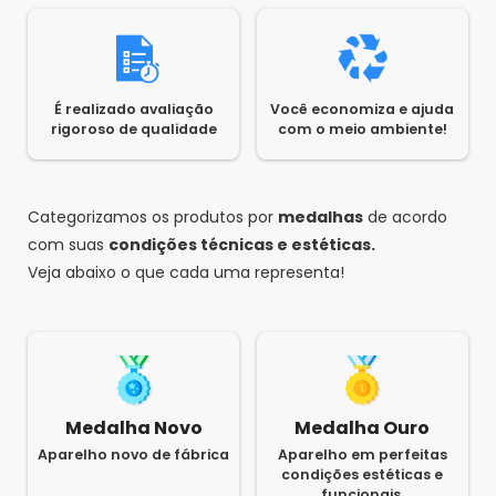
Saldão da Informática
•
7 anos atrás
•
1
Olá, Diego Borges! Bivolt. Atenciosamente,
Saldão da Informática.
É realizado avaliação
Você economiza e ajuda
rigoroso de qualidade
com o meio ambiente!
Aureliano
•
7 anos atrás
•
0
QUAL A GARANTIA DESTE COMPUTADOR?
Responder
Categorizamos os produtos por
medalhas
de acordo
Saldão da Informática
•
7 anos atrás
•
1
com suas
condições técnicas e estéticas.
Olá, Aureliano! A garantia de nossos produtos é
Veja abaixo o que cada uma representa!
de 3 meses. Atenciosamente, Saldão da
Informática.
Medalha Novo
Medalha Ouro
Aparelho novo de fábrica
Aparelho em perfeitas
condições estéticas e
funcionais.