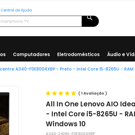
Central de Ajuda
search
ios
Computadores
Eletrodomésticos
Áudio e Ví
acentre A340-F0E8004XBP - Preto - Intel Core i5-8265U - RAM 
(
1 Avaliação
)
All In One Lenovo AIO Id
- Intel Core i5-8265U - RA
Windows 10
A340-24IWL-F0E8004XBP