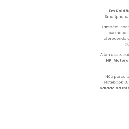
Seg S.
•
4 anos atrás
•
1
Esse equipamento vem na Caixa? Prata ou O
Em Saldã
Responder
Smartphones,
Também, cont
sua necess
oferecendo d
qu
Além disso, t
HP, Motorol
Não perca t
Notebook i3
Saldão da In