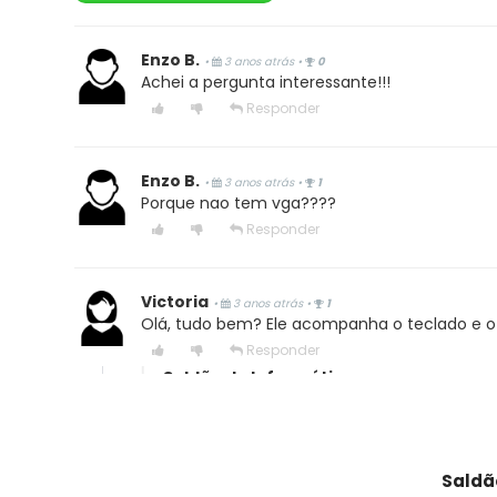
Enzo B.
•
3 anos atrás
•
0
Achei a pergunta interessante!!!
Responder
Enzo B.
•
3 anos atrás
•
1
Porque nao tem vga????
Responder
Victoria
•
3 anos atrás
•
1
Olá, tudo bem? Ele acompanha o teclado e 
Responder
Saldão da Informática
•
3 anos atrás
•
0
Olá boa tarde! Sim, acompanha teclado e
Saldã