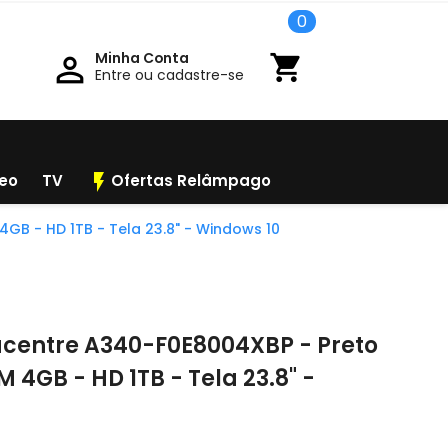
0
Minha Conta

shopping_cart
Entre ou cadastre-se
flash_on
deo
TV
Ofertas Relâmpago
4GB - HD 1TB - Tela 23.8" - Windows 10
eacentre A340-F0E8004XBP - Preto
M 4GB - HD 1TB - Tela 23.8" -