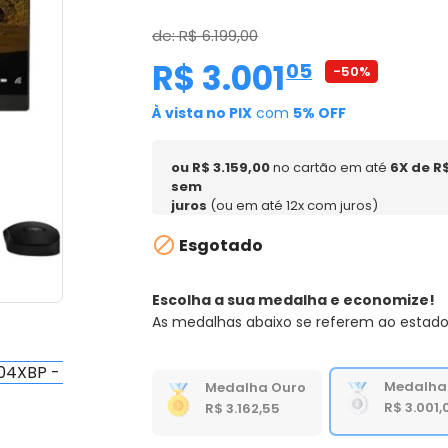
de: R$ 6.199,00
R$ 3.001
,
05
-50%
À vista no PIX
com
5% OFF
ou R$ 3.159,00
no cartão em até
6X de R
sem
juros
(ou em até 12x com juros)

Esgotado
Escolha a sua medalha e economize!
As medalhas abaixo se referem ao estado
Medalha
Medalha Ouro
R$ 3.001,
R$ 3.162,55