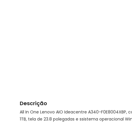
Descrição
All In One Lenovo AIO Ideacentre A340-F0E8004XBP, c
1TB, tela de 23.8 polegadas e ssistema operacional Wi