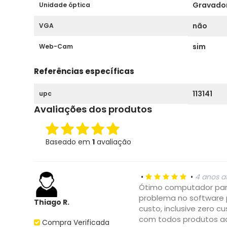
Gravado
Unidade óptica
não
VGA
sim
Web-Cam
Referências específicas
113141
upc
Avaliações dos produtos
Baseado em
1
avaliação
•
•
4 anos a
Ótimo computador para
problema no software 
Thiago R.
custo, inclusive zero c
com todos produtos ad
Compra Verificada