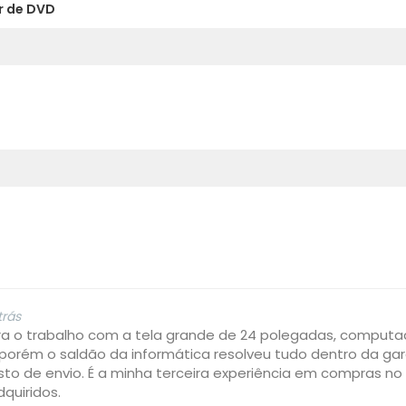
r de DVD
trás
 o trabalho com a tela grande de 24 polegadas, computa
porém o saldão da informática resolveu tudo dentro da g
usto de envio. É a minha terceira experiência em compras no 
quiridos.