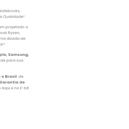
Notebooks,
ta Qualidade!
um projetado a
book Ryzen,
uma dúvida de
ar!
pple, Samsung,
ade para sua
 o Brasil
: de
Garantia de
Aqui e no E-bit.