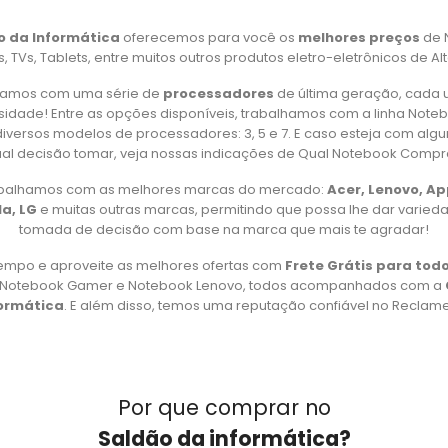
uro
o da Informática
oferecemos para você os
melhores preços
de 
 TVs, Tablets, entre muitos outros produtos eletro-eletrônicos de Al
amos com uma série de
processadores
de última geração, cada 
idade! Entre as opções disponíveis, trabalhamos com a linha Note
iversos modelos de processadores: 3, 5 e 7. E caso esteja com alg
al decisão tomar, veja nossas indicações de Qual Notebook Compr
rabalhamos com as melhores marcas do mercado:
Acer, Lenovo, A
a, LG
e muitas outras marcas, permitindo que possa lhe dar varied
tomada de decisão com base na marca que mais te agradar!
empo e aproveite as melhores ofertas com
Frete Grátis para todo
, Notebook Gamer e Notebook Lenovo, todos acompanhados com a
formática
. E além disso, temos uma reputação confiável no Reclame 
Por que comprar no
Saldão da informática?