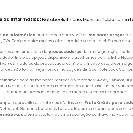
o da Informática:
Notebook, iPhone, Monitor, Tablet e muit
o da Informática
oferecemos para você os
melhores preços
de 
 TVs, Tablets, entre muitos outros produtos eletro-eletrônicos de Al
amos com uma série de
processadores
de última geração, cada 
idade! Entre as opções disponíveis, trabalhamos com a linha Note
iversos modelos de processadores: 3, 5 e 7. E caso esteja com alg
al decisão tomar, veja nossas indicações de Qual Notebook Compr
rabalhamos com as melhores marcas do mercado:
Acer, Lenovo, A
a, LG
e muitas outras marcas, permitindo que possa lhe dar varied
tomada de decisão com base na marca que mais te agradar!
empo e aproveite as melhores ofertas com
Frete Grátis para todo
, Notebook Gamer e Notebook Lenovo, todos acompanhados com a
formática
. E além disso, temos uma reputação confiável no Reclame 