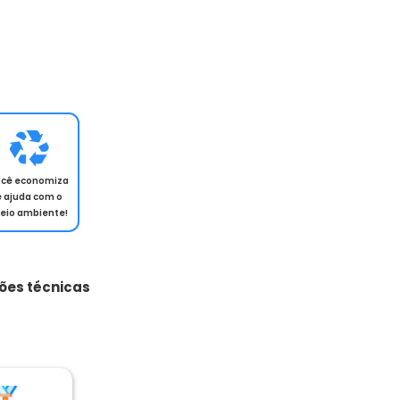
ocê economiza
e ajuda com o
eio ambiente!
ões técnicas