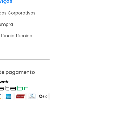
viços
as Corporativas
ompra
stência técnica
de pagamento