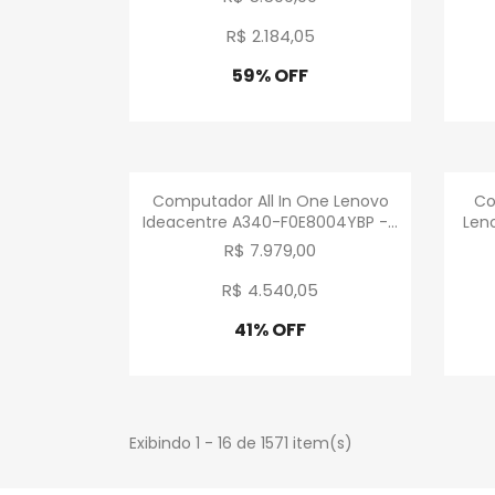
R$ 2.184
,
05
59% OFF
Promoção
Visualização rápida

Computador All In One Lenovo
Co
Ideacentre A340-F0E8004YBP -...
Leno
R$ 7.979,00
R$ 4.540
,
05
41% OFF
Promoção
Exibindo 1 - 16 de 1571 item(s)