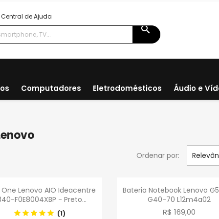
Central de Ajuda
search
ios
Computadores
Eletrodomésticos
Áudio e Ví
Lenovo
Ordenar por:
Relevân
Visualização rápida
Visualização rápid


In One Lenovo AIO Ideacentre
Bateria Notebook Lenovo G
340-F0E8004XBP - Preto...
G40-70 L12m4a02
R$ 169,00
(1)