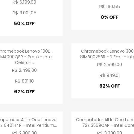
R$ 6.199,00
R$ 160
,
55
R$ 3.001
,
05
0% OFF
Promoção
50% OFF
Promoção
Visualização rápida
Visualização rápid


hromebook Lenovo 100E-
Chromebook Lenovo 300
1MA000QBR - Preto - Intel
81MB0028BR - 2 Em 1 - Intel
Celeron...
R$ 2.599,00
R$ 2.499,00
R$ 949
,
01
R$ 801
,
18
62% OFF
67% OFF
Promoção
Promoção
Visualização rápida
Visualização rápid


putador All In One Lenovo
Computador All In One Len
Z 0401H4P - Intel Pentium...
72Z 3569CAP - Intel Core.
R$ 2.300,00
R$ 3.300,00