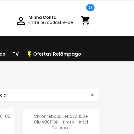
0
Minha Conta

shopping_cart
Entre ou cadastre-se
flash_on
deo
TV
Ofertas Relâmpago

cia
a
Visualização rápida

50-80
Chromebook Lenovo 100e
81MA001TBR - Preto - Intel
Celeron...