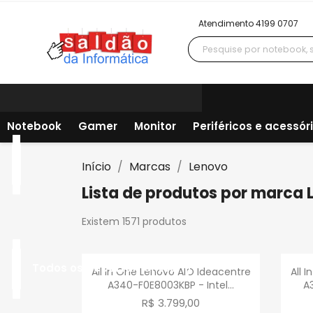
Atendimento 4199 0707
Notebook
Gamer
Monitor
Periféricos e acessór
Início
Marcas
Lenovo
Lista de produtos por marca 
Existem 1571 produtos
Visualização rápida

Todos os departamentos
All In One Lenovo AIO Ideacentre
All 
A340-F0E8003KBP - Intel...
A
R$ 3.799,00