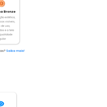
a Bronze
ção estética,
cos visíveis,
s de uso,
os e a tela
 qualidade
gular
das?
Saiba mais!