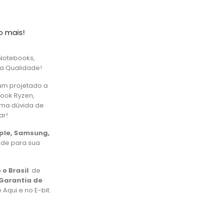
o mais!
Notebooks,
ta Qualidade!
um projetado a
book Ryzen,
uma dúvida de
ar!
pple, Samsung,
ade para sua
 o Brasil
: de
Garantia de
Aqui e no E-bit.