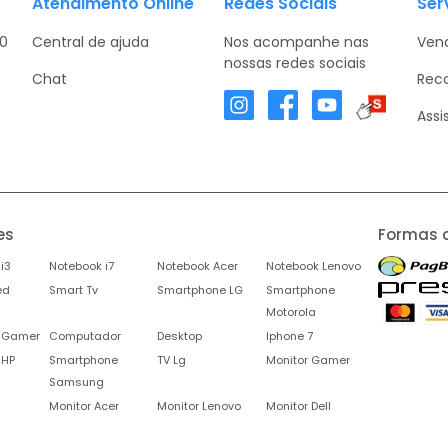
Atendimento Online
Redes Sociais
Ser
30
Central de ajuda
Nos acompanhe nas
Vend
nossas redes sociais
Chat
Rec
Assi
es
Formas 
i3
Notebook i7
Notebook Acer
Notebook Lenovo
ed
Smart Tv
Smartphone LG
Smartphone
Motorola
 Gamer
Computador
Desktop
Iphone 7
 HP
Smartphone
TV Lg
Monitor Gamer
Samsung
Monitor Acer
Monitor Lenovo
Monitor Dell