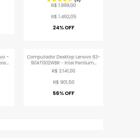
R$ 1.999,00
R$ 1.462
,
05
24% OFF
Promoção
a
Visualização rápida

vo -
Computador Desktop Lenovo 63-
re...
90AT002WBR - Intel Pentium...
R$ 2.141,00
R$ 901
,
50
56% OFF
Promoção