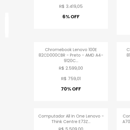
R$ 3.419
,
05
6% OFF
Promoção
Visualização rápida

Chromebook Lenovo 100E
C
82CD000CBR - Preto - AMD A4-
8
9120C...
R$ 2.599,00
R$ 759
,
01
70% OFF
Promoção
Visualização rápida

Computador All In One Lenovo -
Com
Think Centre E73Z...
A70
R$ 5.509,00