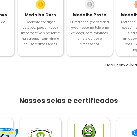
ovo
Medalha Ouro
Medalha Prata
Medalh
 de
Excelente condição
Ótima condição estética,
Boa condi
estética, possui riscos
leves riscos na tela e na
possui ris
imperceptíveis na tela e
carcaça, com mínimos
sinai
na carcaça, sem sinais
sinais de uso e
amassad
de uso e amassados
amassados
possui
re
Ficou com dúvi
Nossos selos e certificados