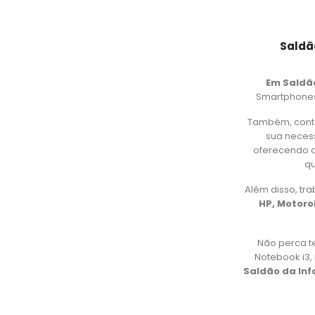
Saldã
Em Saldã
Smartphones,
Também, cont
sua necess
oferecendo d
qu
Além disso, t
HP, Motorol
Não perca t
Notebook i3
Saldão da In