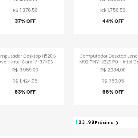
R$ 1.376
,
56
R$ 1.756
,
56
37% OFF
44% OFF
Promoção
Promoção
Visualização rápida
Visualização rápid


mputador Desktop H520G
Computador Desktop Leno
vo - Intel Core I7-3770S -...
M92 TINY-32291P0 - Intel Co
R$ 3.959,00
R$ 2.284,00
R$ 1.424
,
05
R$ 759
,
05
63% OFF
66% OFF
Promoção
Promoção
1
2
3
…
99

Próximo