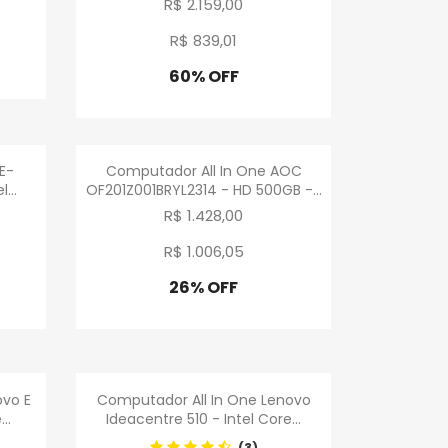
R$ 2.159,00
R$ 839
,
01
60% OFF
Promoção
a
Visualização rápida

E-
Computador All In One AOC
...
OF201Z001BRYL2314 - HD 500GB -...
R$ 1.428,00
R$ 1.006
,
05
26% OFF
Promoção
a
Visualização rápida

ovo E
Computador All In One Lenovo
..
Ideacentre 510 - Intel Core...
(3)