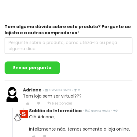
Tem alguma dúvida sobre este produto? Pergunte ao
lojista e a outros compradores!
Enviar pergunta
Adriane
•
10 meses atrás
•
0
Tem loja sem ser virtual???
Responder
Saldão da Informática
•
10 meses atrás
•
0
Olá Adriane,
Infelizmente não, temos somente a loja online.