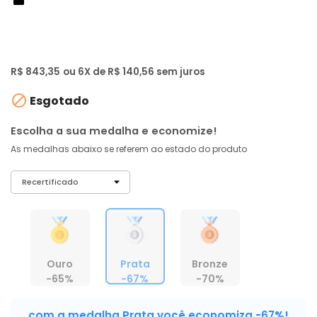
de: R$ 2.499,00
-67%
R$ 801
,
18
À vista no PIX
com
5% OFF
R$ 843,35
ou 6X de R$ 140,56 sem juros

Esgotado
Escolha a sua medalha e economize!
As medalhas abaixo se referem ao estado do produto
Ouro
Prata
Bronze
-65%
-67%
-70%
com a medalha Prata você economiza -67%!