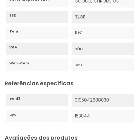
GOOGLE CHROME OS
SSD
32GB
Tela
11.6"
VGA
não
Web-Cam
sim
Referências específicas
ean13
0195042688030
upc
153044
Avaliações dos produtos