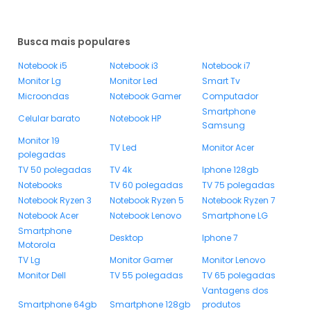
Busca mais populares
Notebook i5
Notebook i3
Notebook i7
Monitor Lg
Monitor Led
Smart Tv
Microondas
Notebook Gamer
Computador
Smartphone
Celular barato
Notebook HP
Samsung
Monitor 19
TV Led
Monitor Acer
polegadas
TV 50 polegadas
TV 4k
Iphone 128gb
Notebooks
TV 60 polegadas
TV 75 polegadas
Notebook Ryzen 3
Notebook Ryzen 5
Notebook Ryzen 7
Notebook Acer
Notebook Lenovo
Smartphone LG
Smartphone
Desktop
Iphone 7
Motorola
TV Lg
Monitor Gamer
Monitor Lenovo
Monitor Dell
TV 55 polegadas
TV 65 polegadas
Vantagens dos
Smartphone 64gb
Smartphone 128gb
produtos