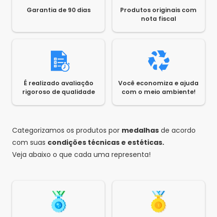
Saldão da Informática
•
um ano atrás
•
0
Garantia de 90 dias
Produtos originais com
Olá Jose,
nota fiscal
Nossos produtos passa por um processo
rigoroso de análise, onde todas as
funcionalidades são testadas e após
constatação de 100% de funcionamento o
produto é liberado como recertificado. Todos
os produtos funcionam perfeitamente e
É realizado avaliação
Você economiza e ajuda
possuem garantia de 3 meses.
rigoroso de qualidade
com o meio ambiente!
1
2
Categorizamos os produtos por
medalhas
de acordo
com suas
condições técnicas e estéticas.
Veja abaixo o que cada uma representa!