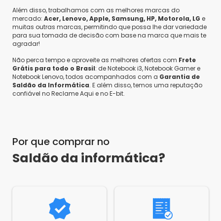
Além disso, trabalhamos com as melhores marcas do
mercado:
Acer, Lenovo, Apple, Samsung, HP, Motorola, LG
e
muitas outras marcas, permitindo que possa lhe dar variedade
para sua tomada de decisão com base na marca que mais te
Rodrigo M.
agradar!
•
um ano atrás
•
0
A bateria dura quantas horas mais ou menos?
Não perca tempo e aproveite as melhores ofertas com
Frete
Como está o estado do notebook?
Grátis para todo o Brasil
: de Notebook i3, Notebook Gamer e
Responder
Notebook Lenovo, todos acompanhados com a
Garantia de
Saldão da Informática
. E além disso, temos uma reputação
Saldão da Informática
•
um ano atrás
•
0
confiável no Reclame Aqui e no E-bit.
Olá Rodrigo,
A bateria não é nova, porém com durabilidade
e autonomia satisfatória. O produto em
questão, está em perfeito estado funcional.
Por que comprar no
Saldão da informática?
Jose
•
um ano atrás
•
0
mas o produto funciona perfeitamente? Vcs
testam antes de enviar ao cliente?
Responder