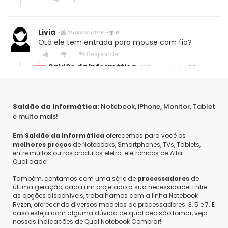
Livia
•
10 meses atrás
•
0
OLá ele tem entrada para mouse com fio?
Responder
Saldão da Informática
•
10 meses atrás
•
0
Olá Livia,
Sim, esse modelo possui portas USB para
Saldão da Informática:
Notebook, iPhone, Monitor, Tablet
conexão de mouse.
e muito mais!
Em Saldão da Informática
oferecemos para você os
melhores preços
de Notebooks, Smartphones, TVs, Tablets,
Vanessa
entre muitos outros produtos eletro-eletrônicos de Alta
•
um ano atrás
•
0
Qualidade!
Tem garantia
Responder
Também, contamos com uma série de
processadores
de
Saldão da Informática
última geração, cada um projetado a sua necessidade! Entre
•
um ano atrás
•
0
as opções disponíveis, trabalhamos com a linha Notebook
Olá Vanessa,
Ryzen, oferecendo diversos modelos de processadores: 3, 5 e 7. E
caso esteja com alguma dúvida de qual decisão tomar, veja
Todos os produtos possuem 90 dias de
nossas indicações de Qual Notebook Comprar!
garantia.