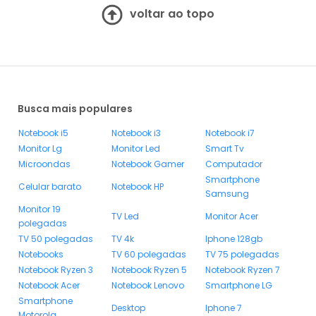
voltar ao topo
Busca mais populares
Notebook i5
Notebook i3
Notebook i7
Monitor Lg
Monitor Led
Smart Tv
Microondas
Notebook Gamer
Computador
Smartphone
Celular barato
Notebook HP
Samsung
Monitor 19
TV Led
Monitor Acer
polegadas
TV 50 polegadas
TV 4k
Iphone 128gb
Notebooks
TV 60 polegadas
TV 75 polegadas
Notebook Ryzen 3
Notebook Ryzen 5
Notebook Ryzen 7
Notebook Acer
Notebook Lenovo
Smartphone LG
Smartphone
Desktop
Iphone 7
Motorola