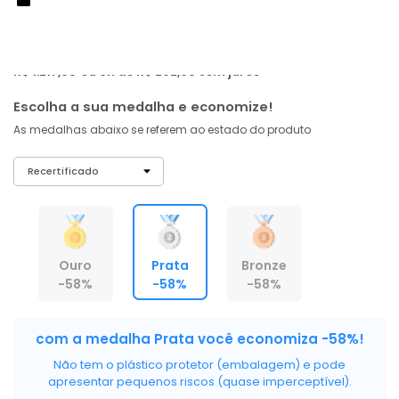
R$ 1.156
,
96
À vista no PIX
com
5% OFF
R$ 1.217,85
ou 6X de R$ 202,98 sem juros
Escolha a sua medalha e economize!
As medalhas abaixo se referem ao estado do produto
Ouro
Prata
Bronze
-58%
-58%
-58%
com a medalha Prata você economiza -58%!
Não tem o plástico protetor (embalagem) e pode
apresentar pequenos riscos (quase imperceptível).