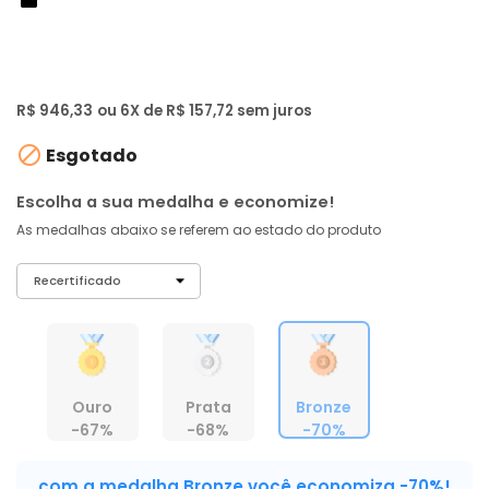
de: R$ 3.119,00
-70%
R$ 899
,
01
À vista no PIX
com
5% OFF
R$ 946,33
ou 6X de R$ 157,72 sem juros

Esgotado
Escolha a sua medalha e economize!
As medalhas abaixo se referem ao estado do produto
Ouro
Prata
Bronze
-67%
-68%
-70%
com a medalha Bronze você economiza -70%!