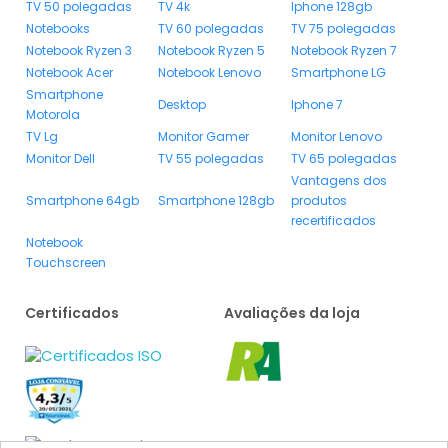
TV 50 polegadas
TV 4k
Iphone 128gb
Notebooks
TV 60 polegadas
TV 75 polegadas
Notebook Ryzen 3
Notebook Ryzen 5
Notebook Ryzen 7
Notebook Acer
Notebook Lenovo
Smartphone LG
Smartphone
Desktop
Iphone 7
Motorola
TV Lg
Monitor Gamer
Monitor Lenovo
Monitor Dell
TV 55 polegadas
TV 65 polegadas
Vantagens dos
Smartphone 64gb
Smartphone 128gb
produtos
recertificados
Notebook
Touchscreen
Certificados
Avaliações da loja