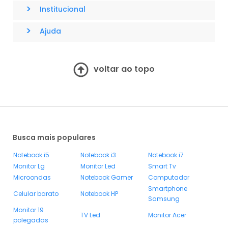
>
Institucional
>
Ajuda
voltar ao topo
Busca mais populares
Notebook i5
Notebook i3
Notebook i7
Monitor Lg
Monitor Led
Smart Tv
Microondas
Notebook Gamer
Computador
Smartphone
Celular barato
Notebook HP
Samsung
Monitor 19
TV Led
Monitor Acer
polegadas