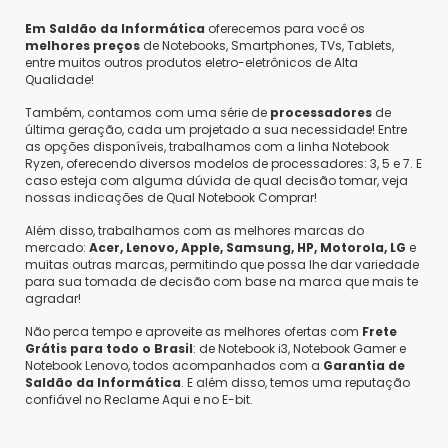
compativel para colocar placa de video.
Em Saldão da Informática
oferecemos para você os
melhores preços
de Notebooks, Smartphones, TVs, Tablets,
entre muitos outros produtos eletro-eletrônicos de Alta
Qualidade!
Felipe
•
um ano atrás
•
0
Também, contamos com uma série de
processadores
de
Tem entrada HDMI para o monitor? Vem com
última geração, cada um projetado a sua necessidade! Entre
teclado e mouse?
as opções disponíveis, trabalhamos com a linha Notebook
Ryzen, oferecendo diversos modelos de processadores: 3, 5 e 7. E
Responder
caso esteja com alguma dúvida de qual decisão tomar, veja
Saldão da Informática
•
um ano atrás
•
0
nossas indicações de Qual Notebook Comprar!
Olá Felipe,
Além disso, trabalhamos com as melhores marcas do
mercado:
Acer, Lenovo, Apple, Samsung, HP, Motorola, LG
e
Sim, possui HDMI, não acompanha teclado e
muitas outras marcas, permitindo que possa lhe dar variedade
mouse.
para sua tomada de decisão com base na marca que mais te
agradar!
Não perca tempo e aproveite as melhores ofertas com
Frete
Grátis para todo o Brasil
: de Notebook i3, Notebook Gamer e
Tiago
•
um ano atrás
•
0
Notebook Lenovo, todos acompanhados com a
Garantia de
Quantas entradas USB tem???
Saldão da Informática
. E além disso, temos uma reputação
confiável no Reclame Aqui e no E-bit.
Responder
Saldão da Informática
•
um ano atrás
•
0
Olá Tiago,