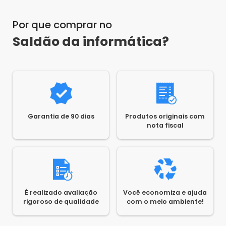
Possui 8 entradas USB.
Por que comprar no
Saldão da informática?
Rodrigo
•
um ano atrás
•
0
tem suporte ao windows 11 ?
Responder
Saldão da Informática
•
um ano atrás
•
0
Olá Rodrigo,
Garantia de 90 dias
Produtos originais com
nota fiscal
Sim, esse equipamento suporta Windows 11.
1
2
É realizado avaliação
Você economiza e ajuda
rigoroso de qualidade
com o meio ambiente!