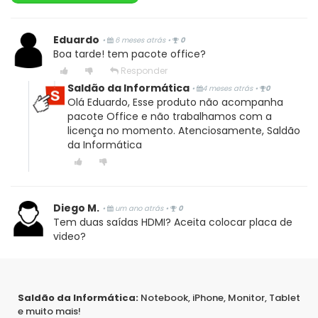
Eduardo
•
6 meses atrás
•
0
Boa tarde! tem pacote office?
Responder
Saldão da Informática
•
4 meses atrás
•
0
Olá Eduardo, Esse produto não acompanha
pacote Office e não trabalhamos com a
licença no momento. Atenciosamente, Saldão
da Informática
Diego M.
•
um ano atrás
•
0
Tem duas saídas HDMI? Aceita colocar placa de
video?
Responder
Saldão da Informática
•
um ano atrás
•
-1
Olá Diego,
Saldão da Informática:
Notebook, iPhone, Monitor, Tablet
e muito mais!
Esse modelo não possui saídas HDMI e não é