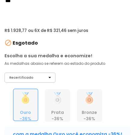
de: R$ 2.999,00
-36%
R$ 1.832
,
33
À vista no PIX
com
5% OFF
R$ 1.928,77
ou 6X de R$ 321,46 sem juros

Esgotado
Escolha a sua medalha e economize!
As medalhas abaixo se referem ao estado do produto
Ouro
Prata
Bronze
-36%
-36%
-36%
com a medalha Ouro você economiza -36%!