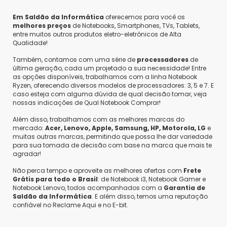
Em Saldão da Informática
oferecemos para você os
melhores preços
de Notebooks, Smartphones, TVs, Tablets,
entre muitos outros produtos eletro-eletrônicos de Alta
Qualidade!
Também, contamos com uma série de
processadores
de
última geração, cada um projetado a sua necessidade! Entre
as opções disponíveis, trabalhamos com a linha Notebook
Ryzen, oferecendo diversos modelos de processadores: 3, 5 e 7. E
caso esteja com alguma dúvida de qual decisão tomar, veja
nossas indicações de Qual Notebook Comprar!
Além disso, trabalhamos com as melhores marcas do
mercado:
Acer, Lenovo, Apple, Samsung, HP, Motorola, LG
e
muitas outras marcas, permitindo que possa lhe dar variedade
para sua tomada de decisão com base na marca que mais te
agradar!
Não perca tempo e aproveite as melhores ofertas com
Frete
Grátis para todo o Brasil
: de Notebook i3, Notebook Gamer e
Notebook Lenovo, todos acompanhados com a
Garantia de
Saldão da Informática
. E além disso, temos uma reputação
confiável no Reclame Aqui e no E-bit.