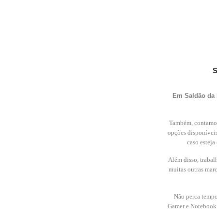
S
Em Saldão da 
Também, contamos
opções disponíveis
caso estej
Além disso, traba
muitas outras marc
Não perca tempo
Gamer e Notebook