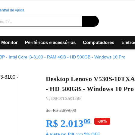
entral de Ajuda
Monitor
Periféricos e acessórios
Computadores
Eletr
 - Intel Core i3-8100 - RAM 4GB - HD 500GB - Windows 10 Pro
Desktop Lenovo V530S-10TXA0
- HD 500GB - Windows 10 Pro
V530S-10TXA01FBP
de: R$ 2.999,00
,
06
R$ 2.013
-30%
À vista no PIX
5% OFF
com