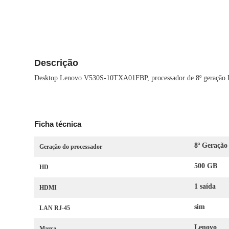
Descrição
Desktop Lenovo V530S-10TXA01FBP, processador de 8º geração 
Ficha técnica
8ª Geração
Geração do processador
500 GB
HD
1 saída
HDMI
sim
LAN RJ-45
Lenovo
Marca