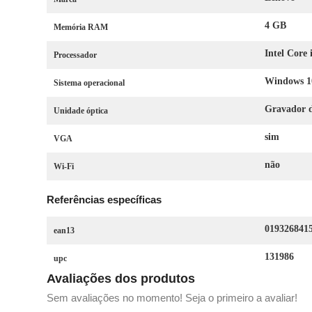
4 GB
Memória RAM
Intel Core 
Processador
Windows 1
Sistema operacional
Gravador 
Unidade óptica
sim
VGA
não
Wi-Fi
Referências específicas
019326841
ean13
131986
upc
Avaliações dos produtos
Sem avaliações no momento! Seja o primeiro a avaliar!