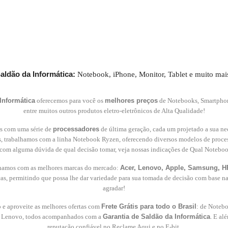
aldão da Informática:
Notebook, iPhone, Monitor, Tablet e muito mai
Informática
oferecemos para você os
melhores preços
de Notebooks, Smartphone
entre muitos outros produtos eletro-eletrônicos de Alta Qualidade!
 com uma série de
processadores
de última geração, cada um projetado a sua ne
, trabalhamos com a linha Notebook Ryzen, oferecendo diversos modelos de process
a com alguma dúvida de qual decisão tomar, veja nossas indicações de Qual Notebo
lhamos com as melhores marcas do mercado:
Acer, Lenovo, Apple, Samsung, HP
as, permitindo que possa lhe dar variedade para sua tomada de decisão com base n
agradar!
 e aproveite as melhores ofertas com
Frete Grátis para todo o Brasil
: de Noteb
 Lenovo, todos acompanhados com a
Garantia de Saldão da Informática
. E al
reputação confiável no Reclame Aqui e no E-bit.