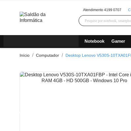
Atendimento 4199 0707
C
Notebook
Gamer
Início
Computador
Desktop Lenovo V530S-10TXA01FBP
Todos os departamentos