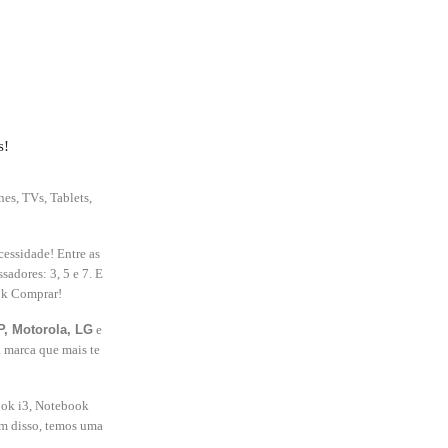
s!
s, TVs, Tablets,
cessidade! Entre as
adores: 3, 5 e 7. E
ok Comprar!
, Motorola, LG
e
a marca que mais te
ook i3, Notebook
ém disso, temos uma