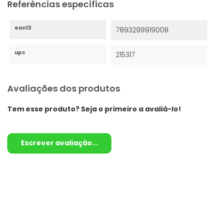
Referências específicas
ean13
7893299919008
upc
215317
Avaliações dos produtos
Tem esse produto? Seja o primeiro a avaliá-lo!
Escrever avaliação...