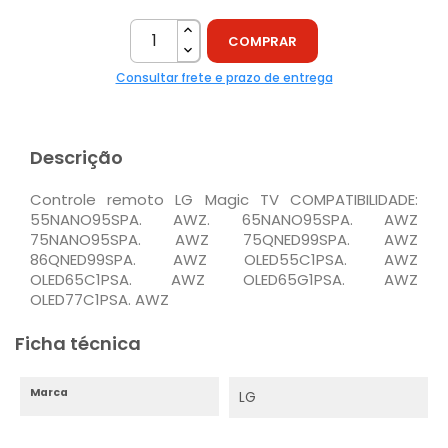
COMPRAR
Consultar frete e prazo de entrega
Descrição
Controle remoto LG Magic TV COMPATIBILIDADE:
55NANO95SPA. AWZ. 65NANO95SPA. AWZ
75NANO95SPA. AWZ 75QNED99SPA. AWZ
86QNED99SPA. AWZ OLED55C1PSA. AWZ
OLED65C1PSA. AWZ OLED65G1PSA. AWZ
OLED77C1PSA. AWZ
Ficha técnica
Marca
LG