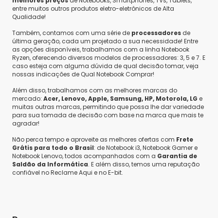
melhores preços
de Notebooks, Smartphones, TVs, Tablets,
entre muitos outros produtos eletro-eletrônicos de Alta
Qualidade!
Também, contamos com uma série de
processadores
de
última geração, cada um projetado a sua necessidade! Entre
as opções disponíveis, trabalhamos com a linha Notebook
Ryzen, oferecendo diversos modelos de processadores: 3, 5 e 7. E
caso esteja com alguma dúvida de qual decisão tomar, veja
nossas indicações de Qual Notebook Comprar!
Além disso, trabalhamos com as melhores marcas do
mercado:
Acer, Lenovo, Apple, Samsung, HP, Motorola, LG
e
muitas outras marcas, permitindo que possa lhe dar variedade
para sua tomada de decisão com base na marca que mais te
agradar!
Não perca tempo e aproveite as melhores ofertas com
Frete
Grátis para todo o Brasil
: de Notebook i3, Notebook Gamer e
Notebook Lenovo, todos acompanhados com a
Garantia de
Saldão da Informática
. E além disso, temos uma reputação
confiável no Reclame Aqui e no E-bit.