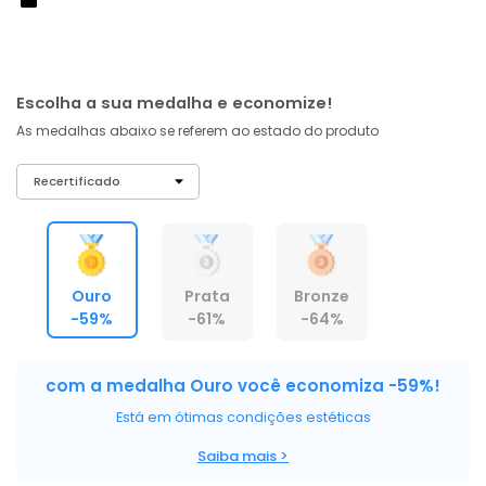
À vista no PIX
com
5% OFF
R$ 167,38
ou 6X de R$ 27,90 sem juros
Escolha a sua medalha e economize!
As medalhas abaixo se referem ao estado do produto
Ouro
Prata
Bronze
-59%
-61%
-64%
com a medalha Ouro você economiza -59%!
Está em ótimas condições estéticas
Saiba mais >