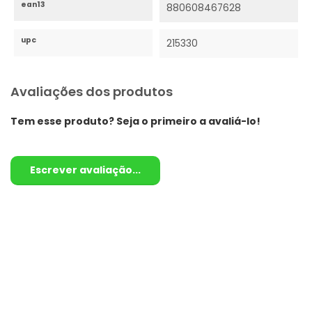
ean13
880608467628
upc
215330
Avaliações dos produtos
Tem esse produto? Seja o primeiro a avaliá-lo!
Escrever avaliação...