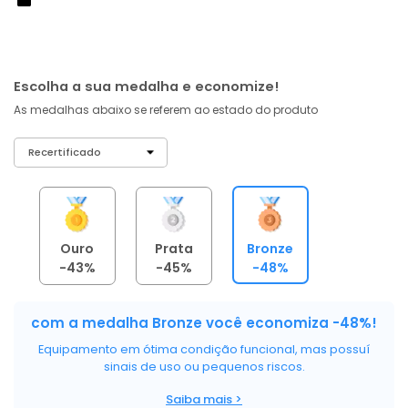
À vista no PIX
com
5% OFF
R$ 209,49
ou 6X de R$ 34,92 sem juros
Escolha a sua medalha e economize!
As medalhas abaixo se referem ao estado do produto
Ouro
Prata
Bronze
-43%
-45%
-48%
com a medalha Bronze você economiza -48%!
Equipamento em ótima condição funcional, mas possuí
sinais de uso ou pequenos riscos.
Saiba mais >