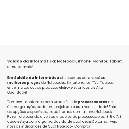
Jonas
•
4 anos atrás
•
0
Bom dia. Este monitor tem conexação USB ou
HDMI?
Responder
Saldão da Informática:
Notebook, iPhone, Monitor, Tablet
e muito mais!
Em Saldão da Informática
oferecemos para você os
melhores preços
de Notebooks, Smartphones, TVs, Tablets,
entre muitos outros produtos eletro-eletrônicos de Alta
Qualidade!
Também, contamos com uma série de
processadores
de
última geração, cada um projetado a sua necessidade! Entre
as opções disponíveis, trabalhamos com a linha Notebook