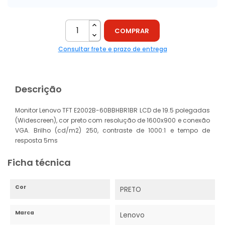
sinais de uso ou pequenos riscos.
Saiba mais >
COMPRAR
Consultar frete e prazo de entrega
Descrição
Monitor Lenovo TFT E2002B-60BBHBR1BR LCD de 19.5 polegadas
(Widescreen), cor preto com resolução de 1600x900 e conexão
VGA. Brilho (cd/m2) 250, contraste de 1000:1 e tempo de
resposta 5ms
Ficha técnica
Cor
PRETO