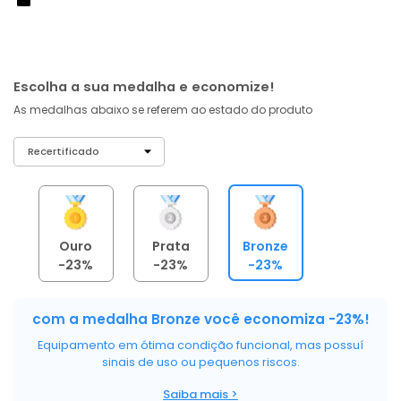
de: R$ 459,00
-23%
R$ 336
,
19
À vista no PIX
com
5% OFF
R$ 353,89
ou 6X de R$ 58,98 sem juros
Escolha a sua medalha e economize!
As medalhas abaixo se referem ao estado do produto
Ouro
Prata
Bronze
-23%
-23%
-23%
com a medalha Bronze você economiza -23%!
Equipamento em ótima condição funcional, mas possuí