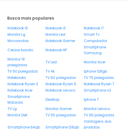
Busca mais populares
Notebook i5
Notebook i3
Notebook i7
Monitor Lg
Monitor Led
Smart Tv
Microondas
Notebook Gamer
Computador
Smartphone
Celular barato
Notebook HP
Samsung
Monitor 19
TV Led
Monitor Acer
polegadas
TV 50 polegadas
TV 4k
Iphone 128gb
Notebooks
TV 60 polegadas
TV 75 polegadas
Notebook Ryzen 3
Notebook Ryzen 5
Notebook Ryzen 7
Notebook Acer
Notebook Lenovo
Smartphone LG
Smartphone
Desktop
Iphone 7
Motorola
TV Lg
Monitor Gamer
Monitor Lenovo
Monitor Dell
TV 55 polegadas
TV 65 polegadas