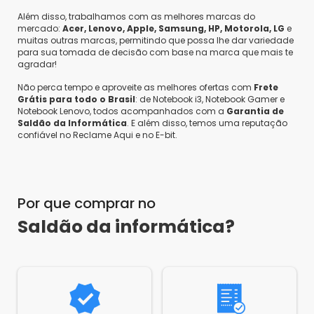
Ryzen, oferecendo diversos modelos de processadores: 3, 5 e 7. E
caso esteja com alguma dúvida de qual decisão tomar, veja
nossas indicações de Qual Notebook Comprar!
Além disso, trabalhamos com as melhores marcas do
mercado:
Acer, Lenovo, Apple, Samsung, HP, Motorola, LG
e
muitas outras marcas, permitindo que possa lhe dar variedade
para sua tomada de decisão com base na marca que mais te
agradar!
Não perca tempo e aproveite as melhores ofertas com
Frete
Grátis para todo o Brasil
: de Notebook i3, Notebook Gamer e
Notebook Lenovo, todos acompanhados com a
Garantia de
Saldão da Informática
. E além disso, temos uma reputação
confiável no Reclame Aqui e no E-bit.
Por que comprar no
Saldão da informática?