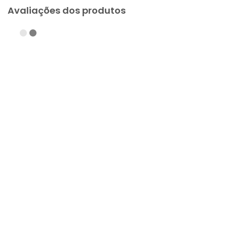
Avaliações dos produtos
Baseado em
1
avaliação
Balansite ..
Compra Verificada
•
•
6 anos atrás
O produto de boa qualidade, estou usando para
trabalhos em geral
Sim, recomendaria este produto a um amigo