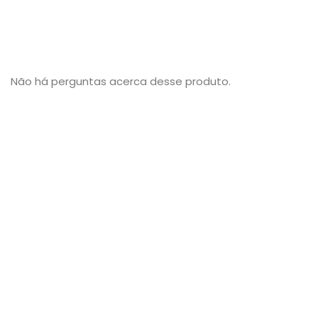
3
0
Compartilhar...
Escrever avaliação...
Tem alguma dúvida sobre este produto? Pergunte ao
lojista e a outros compradores!
Enviar pergunta
Jonas
•
4 anos atrás
•
2
Este monitor tem conexação HDMI?
Responder