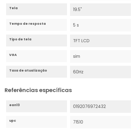
Marca
Lenovo
Tela
19.5"
Tempo de resposta
5 s
Tipo de tela
TFT LCD
VGA
sim
Taxa de atualização
60Hz
Referências específicas
ean13
0192076972432
upc
71510