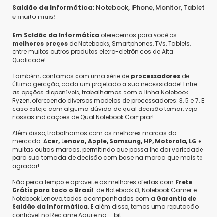
Saldão da Informática:
Notebook, iPhone, Monitor, Tablet
e muito mais!
Em Saldão da Informática
oferecemos para você os
melhores preços
de Notebooks, Smartphones, TVs, Tablets,
entre muitos outros produtos eletro-eletrônicos de Alta
Qualidade!
Também, contamos com uma série de
processadores
de
última geração, cada um projetado a sua necessidade! Entre
as opções disponíveis, trabalhamos com a linha Notebook
Ryzen, oferecendo diversos modelos de processadores: 3, 5 e 7. E
caso esteja com alguma dúvida de qual decisão tomar, veja
nossas indicações de Qual Notebook Comprar!
Além disso, trabalhamos com as melhores marcas do
mercado:
Acer, Lenovo, Apple, Samsung, HP, Motorola, LG
e
muitas outras marcas, permitindo que possa lhe dar variedade
para sua tomada de decisão com base na marca que mais te
agradar!
Não perca tempo e aproveite as melhores ofertas com
Frete
Grátis para todo o Brasil
: de Notebook i3, Notebook Gamer e
Notebook Lenovo, todos acompanhados com a
Garantia de
Saldão da Informática
. E além disso, temos uma reputação
confiável no Reclame Aqui e no E-bit.