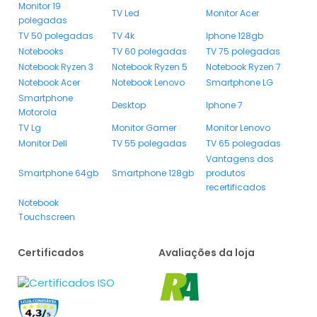
Monitor 19
TV Led
Monitor Acer
polegadas
TV 50 polegadas
TV 4k
Iphone 128gb
Notebooks
TV 60 polegadas
TV 75 polegadas
Notebook Ryzen 3
Notebook Ryzen 5
Notebook Ryzen 7
Notebook Acer
Notebook Lenovo
Smartphone LG
Smartphone
Desktop
Iphone 7
Motorola
TV Lg
Monitor Gamer
Monitor Lenovo
Monitor Dell
TV 55 polegadas
TV 65 polegadas
Vantagens dos
Smartphone 64gb
Smartphone 128gb
produtos
recertificados
Notebook
Touchscreen
Certificados
Avaliações da loja