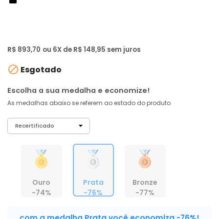
de: R$ 3.599,00
-76%
R$ 849
,
02
À vista no PIX
com
5% OFF
R$ 893,70
ou 6X de R$ 148,95 sem juros

Esgotado
Escolha a sua medalha e economize!
As medalhas abaixo se referem ao estado do produto
Ouro
Prata
Bronze
-74%
-76%
-77%
com a medalha Prata você economiza -76%!