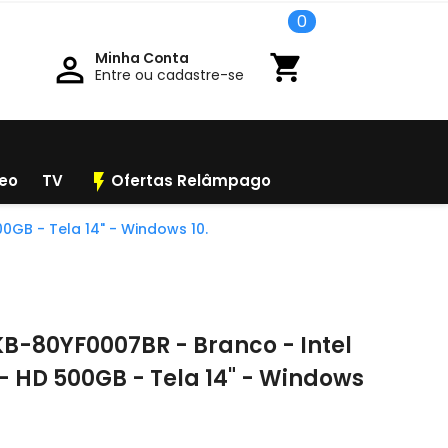
0
Minha Conta

shopping_cart
Entre ou cadastre-se
flash_on
deo
TV
Ofertas Relâmpago
GB - Tela 14" - Windows 10.
B-80YF0007BR - Branco - Intel
- HD 500GB - Tela 14" - Windows