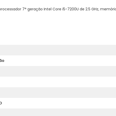
rocessador 7° geração Intel Core i5-7200U de 2.5 GHz, memóri
ão
O