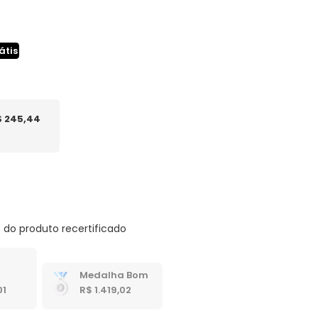
átis
$ 245,44
 do produto recertificado
Medalha Bom
01
R$ 1.419,02