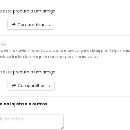
a este produto a um amigo
Compartilhar...
trás
 em excelente estado de conservação, designer top, mai
locidade da máquina achei q era mais veloz.
a este produto a um amigo
Compartilhar...
ao lojista e a outros
trás
a este produto a um amigo