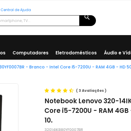
Central de Ajuda
search
ios
Computadores
Eletrodomésticos
Áudio e Ví
0YF0007BR - Branco - Intel Core i5-7200U - RAM 4GB - HD 500
(
3 Avaliações
)
Notebook Lenovo 320-14IK
Core i5-7200U - RAM 4GB 
10.
32014IKB80YF0007BR