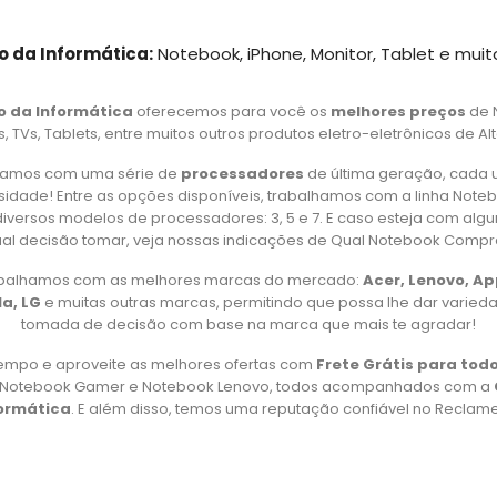
o da Informática:
Notebook, iPhone, Monitor, Tablet e muit
o da Informática
oferecemos para você os
melhores preços
de 
 TVs, Tablets, entre muitos outros produtos eletro-eletrônicos de Al
amos com uma série de
processadores
de última geração, cada 
idade! Entre as opções disponíveis, trabalhamos com a linha Note
iversos modelos de processadores: 3, 5 e 7. E caso esteja com alg
al decisão tomar, veja nossas indicações de Qual Notebook Compr
rabalhamos com as melhores marcas do mercado:
Acer, Lenovo, A
a, LG
e muitas outras marcas, permitindo que possa lhe dar varied
tomada de decisão com base na marca que mais te agradar!
empo e aproveite as melhores ofertas com
Frete Grátis para todo
, Notebook Gamer e Notebook Lenovo, todos acompanhados com a
formática
. E além disso, temos uma reputação confiável no Reclame 