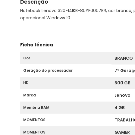
Descrição
Notebook Lenovo 320-14IKB-80YF0007BR, cor branco, p
operacional Windows 10.
Ficha técnica
BRANCO
Cor
7ª Geraç
Geração do processador
500 GB
HD
Lenovo
Marca
4 GB
Memória RAM
TRABALH
MOMENTOS
GAMER
MOMENTOS