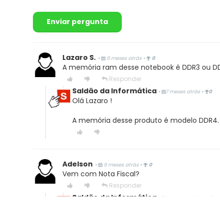
Compra Verificada
4
7
Enviar pergunta
Lazaro S.
•
9 meses atrás
•
0
A memória ram desse notebook é DDR3 ou D
Responder
Escrever avaliação...
Saldão da Informática
•
7 meses atrás
•
0
Olá Lazaro !
A memória desse produto é modelo DDR4.
Adelson
•
9 meses atrás
•
0
Vem com Nota Fiscal?
Responder
Saldão da Informática
•
9 meses atrás
•
0
Olá Adelson,