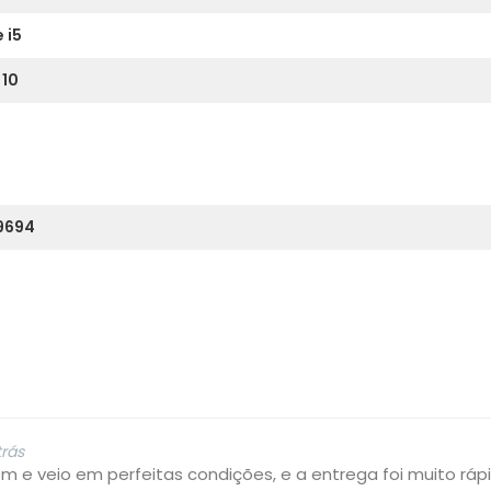
 i5
10
9694
trás
 e veio em perfeitas condições, e a entrega foi muito rápi