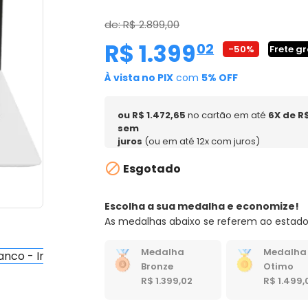
de: R$ 2.899,00
R$ 1.399
,
02
-50%
Frete gr
À vista no PIX
com
5% OFF
ou R$ 1.472,65
no cartão em até
6X de R
sem
juros
(ou em até 12x com juros)

Esgotado
Escolha a sua medalha e economize!
As medalhas abaixo se referem ao estado
Medalha
Medalha
Bronze
Otimo
R$ 1.399,02
R$ 1.499,