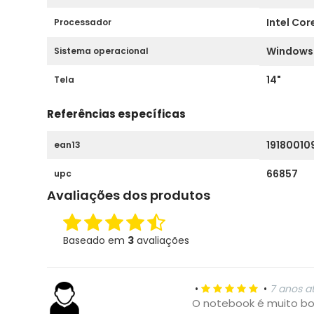
Intel Core
Processador
Windows 
Sistema operacional
14"
Tela
Referências específicas
19180010
ean13
66857
upc
Avaliações dos produtos
Baseado em
3
avaliações
•
•
7 anos a
O notebook é muito bom