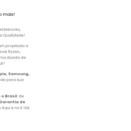
o mais!
Notebooks,
ta Qualidade!
um projetado a
book Ryzen,
uma dúvida de
ar!
pple, Samsung,
ade para sua
 o Brasil
: de
Garantia de
Aqui e no E-bit.