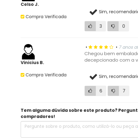
Celso J.
Sim, recomendari
Compra Verificada
3
0
•
•
7 anos a
Chegou bem embalado,
decepcionado com a ve
Vinicius B.
Compra Verificada
Sim, recomendari
6
7
Tem alguma dúvida sobre este produto? Pergunte 
•
•
7 anos a
compradores!
Muito bom
Tiago A.
Sim, recomendari