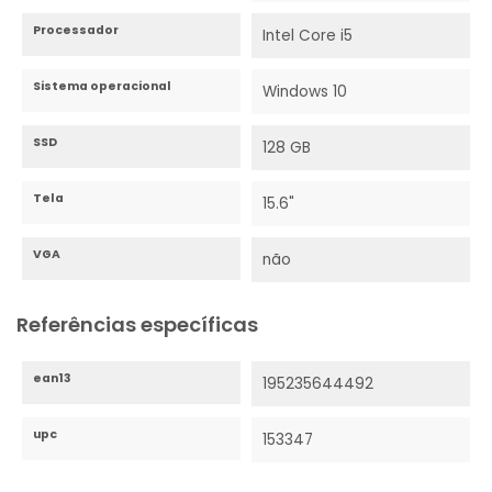
Processador
Intel Core i5
Sistema operacional
Windows 10
SSD
128 GB
Tela
15.6"
VGA
não
Referências específicas
ean13
195235644492
upc
153347