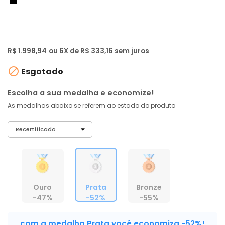
de: R$ 4.159,00
-52%
R$ 1.898
,
99
À vista no PIX
com
5% OFF
R$ 1.998,94
ou 6X de R$ 333,16 sem juros

Esgotado
Escolha a sua medalha e economize!
As medalhas abaixo se referem ao estado do produto
Ouro
Prata
Bronze
-47%
-52%
-55%
com a medalha Prata você economiza -52%!