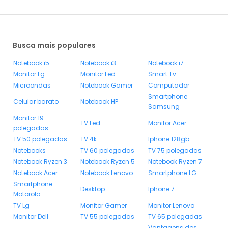
Busca mais populares
Notebook i5
Notebook i3
Notebook i7
Monitor Lg
Monitor Led
Smart Tv
Microondas
Notebook Gamer
Computador
Smartphone
Celular barato
Notebook HP
Samsung
Monitor 19
TV Led
Monitor Acer
polegadas
TV 50 polegadas
TV 4k
Iphone 128gb
Notebooks
TV 60 polegadas
TV 75 polegadas
Notebook Ryzen 3
Notebook Ryzen 5
Notebook Ryzen 7
Notebook Acer
Notebook Lenovo
Smartphone LG
Smartphone
Desktop
Iphone 7
Motorola
TV Lg
Monitor Gamer
Monitor Lenovo
Monitor Dell
TV 55 polegadas
TV 65 polegadas
Vantagens dos