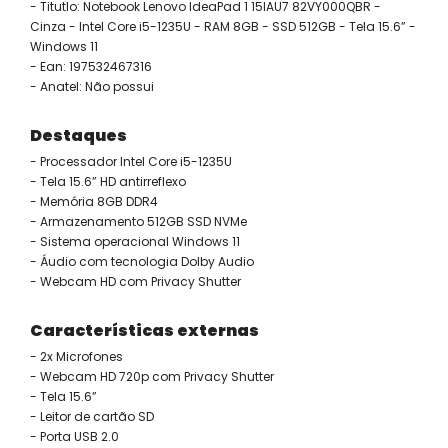
- Titutlo: Notebook Lenovo IdeaPad 1 15IAU7 82VY000QBR -
Cinza - Intel Core i5-1235U - RAM 8GB - SSD 512GB - Tela 15.6” -
Windows 11
- Ean: 197532467316
- Anatel: Não possui
Destaques
- Processador Intel Core i5-1235U
- Tela 15.6” HD antirreflexo
- Memória 8GB DDR4
- Armazenamento 512GB SSD NVMe
- Sistema operacional Windows 11
- Áudio com tecnologia Dolby Audio
- Webcam HD com Privacy Shutter
Características externas
- 2x Microfones
- Webcam HD 720p com Privacy Shutter
- Tela 15.6”
- Leitor de cartão SD
- Porta USB 2.0