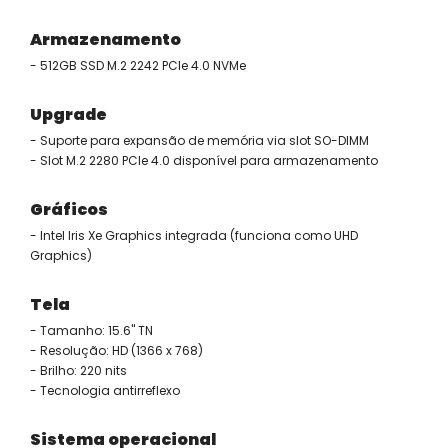
Armazenamento
- 512GB SSD M.2 2242 PCIe 4.0 NVMe
Upgrade
- Suporte para expansão de memória via slot SO-DIMM
- Slot M.2 2280 PCIe 4.0 disponível para armazenamento
Gráficos
- Intel Iris Xe Graphics integrada (funciona como UHD
Graphics)
Tela
- Tamanho: 15.6" TN
- Resolução: HD (1366 x 768)
- Brilho: 220 nits
- Tecnologia antirreflexo
Sistema operacional