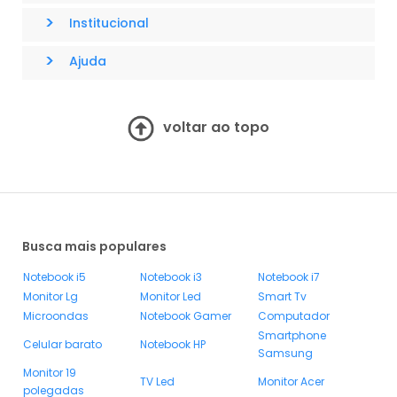
>
Institucional
>
Ajuda
voltar ao topo
Busca mais populares
Notebook i5
Notebook i3
Notebook i7
Monitor Lg
Monitor Led
Smart Tv
Microondas
Notebook Gamer
Computador
Smartphone
Celular barato
Notebook HP
Samsung
Monitor 19
TV Led
Monitor Acer
polegadas