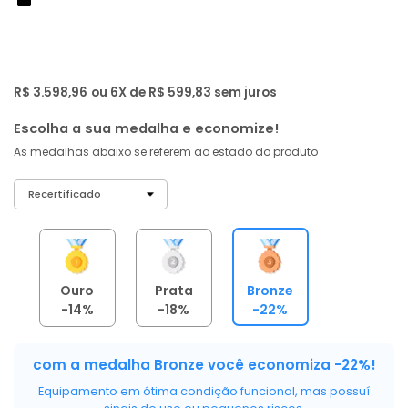
de: R$ 4.599,00
-22%
R$ 3.419
,
01
À vista no PIX
com
5% OFF
R$ 3.598,96
ou 6X de R$ 599,83 sem juros
Escolha a sua medalha e economize!
As medalhas abaixo se referem ao estado do produto
Ouro
Prata
Bronze
-14%
-18%
-22%
com a medalha Bronze você economiza -22%!
Equipamento em ótima condição funcional, mas possuí