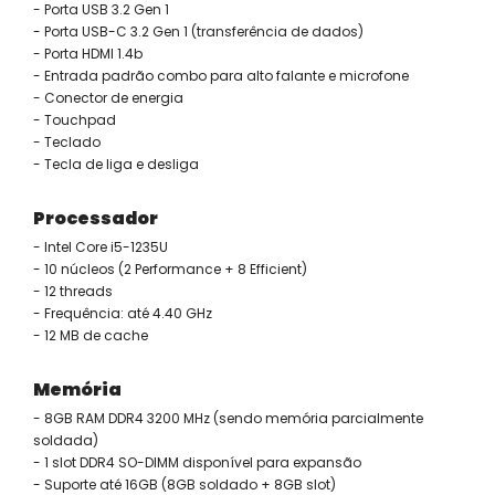
- Porta USB 3.2 Gen 1
- Porta USB-C 3.2 Gen 1 (transferência de dados)
- Porta HDMI 1.4b
- Entrada padrão combo para alto falante e microfone
- Conector de energia
- Touchpad
- Teclado
- Tecla de liga e desliga
Processador
- Intel Core i5-1235U
- 10 núcleos (2 Performance + 8 Efficient)
- 12 threads
- Frequência: até 4.40 GHz
- 12 MB de cache
Memória
- 8GB RAM DDR4 3200 MHz (sendo memória parcialmente
soldada)
- 1 slot DDR4 SO-DIMM disponível para expansão
- Suporte até 16GB (8GB soldado + 8GB slot)