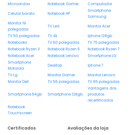
Microondas
Notebook Gamer
Computador
Smartphone
Celular barato
Notebook HP
Samsung
Monitor 19
TV Led
Monitor Acer
polegadas
TV 50 polegadas
TV 4k
Iphone 128gb
Notebooks
TV 60 polegadas
TV 75 polegadas
Notebook Ryzen 3
Notebook Ryzen 5
Notebook Ryzen 7
Notebook Acer
Notebook Lenovo
Smartphone LG
Smartphone
Desktop
Iphone 7
Motorola
TV Lg
Monitor Gamer
Monitor Lenovo
Monitor Dell
TV 55 polegadas
TV 65 polegadas
Vantagens dos
Smartphone 64gb
Smartphone 128gb
produtos
recertificados
Notebook
Touchscreen
Certificados
Avaliações da loja