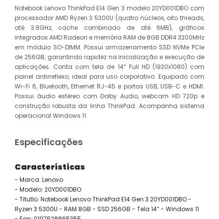
Notebook Lenovo ThinkPad E14 Gen 3 modelo 20YD001DBO com
processador AMD Ryzen 3 5300U (quatro núcleos, oito threads,
até 3.8GHz, cache combinado de até 6MB), gráficos
integrados AMD Radeon e memória RAM de 8GB DDR4 3200MHz
em módulo SO-DIMM. Possui armazenamento SSD NVMe PCIe
de 256GB, garantindo rapidez na inicialização e execução de
aplicações. Conta com tela de 14” Full HD (1920x1080) com
painel antirreflexo, ideal para uso corporativo. Equipado com
Wi-Fi 6, Bluetooth, Ethernet RJ-45 e portas USB, USB-C e HDMI.
Possui áudio estéreo com Dolby Audio, webcam HD 720p e
construção robusta da linha ThinkPad. Acompanha sistema
operacional Windows 11.
Especificações
Características
- Marca: Lenovo
- Modelo: 20YD001DBO
- Titutlo: Notebook Lenovo ThinkPad E14 Gen 3 20YD001DBO -
Ryzen 3 5300U - RAM 8GB - SSD 256GB - Tela 14” - Windows 11
- Ean: 0197528865355