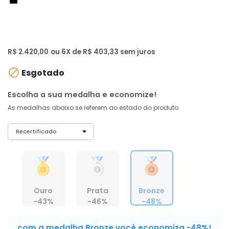
de: R$ 4.599,00
-48%
R$ 2.299
,
00
À vista no PIX
com
5% OFF
R$ 2.420,00
ou 6X de R$ 403,33 sem juros

Esgotado
Escolha a sua medalha e economize!
As medalhas abaixo se referem ao estado do produto
Ouro
Prata
Bronze
-43%
-46%
-48%
com a medalha Bronze você economiza -48%!