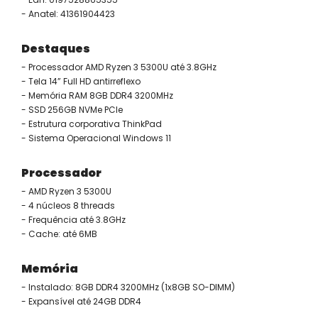
- Anatel: 41361904423
Destaques
- Processador AMD Ryzen 3 5300U até 3.8GHz
- Tela 14” Full HD antirreflexo
- Memória RAM 8GB DDR4 3200MHz
- SSD 256GB NVMe PCIe
- Estrutura corporativa ThinkPad
- Sistema Operacional Windows 11
Processador
- AMD Ryzen 3 5300U
- 4 núcleos 8 threads
- Frequência até 3.8GHz
- Cache: até 6MB
Memória
- Instalado: 8GB DDR4 3200MHz (1x8GB SO-DIMM)
- Expansível até 24GB DDR4