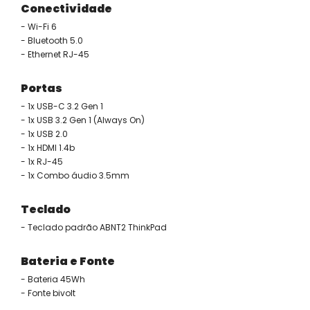
Conectividade
- Wi-Fi 6
- Bluetooth 5.0
- Ethernet RJ-45
Portas
- 1x USB-C 3.2 Gen 1
- 1x USB 3.2 Gen 1 (Always On)
- 1x USB 2.0
- 1x HDMI 1.4b
- 1x RJ-45
- 1x Combo áudio 3.5mm
Teclado
- Teclado padrão ABNT2 ThinkPad
Bateria e Fonte
- Bateria 45Wh
- Fonte bivolt