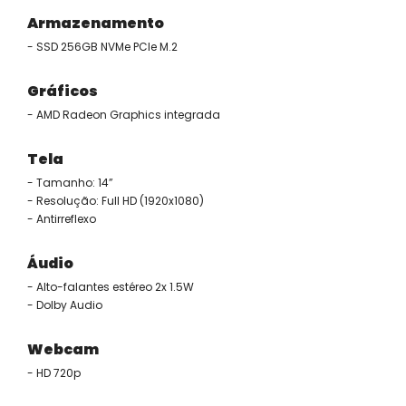
Armazenamento
- SSD 256GB NVMe PCIe M.2
Gráficos
- AMD Radeon Graphics integrada
Tela
- Tamanho: 14”
- Resolução: Full HD (1920x1080)
- Antirreflexo
Áudio
- Alto-falantes estéreo 2x 1.5W
- Dolby Audio
Webcam
- HD 720p