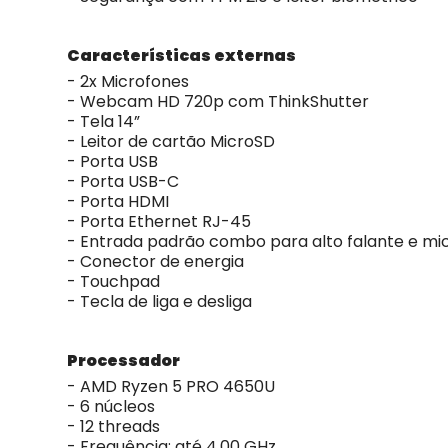
Características externas
- 2x Microfones
- Webcam HD 720p com ThinkShutter
- Tela 14”
- Leitor de cartão MicroSD
- Porta USB
- Porta USB-C
- Porta HDMI
- Porta Ethernet RJ-45
- Entrada padrão combo para alto falante e mi
- Conector de energia
- Touchpad
- Tecla de liga e desliga
Processador
- AMD Ryzen 5 PRO 4650U
- 6 núcleos
- 12 threads
- Frequência: até 4.00 GHz