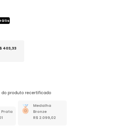
rátis
$ 403,33
 do produto recertificado
Medalha
 Prata
Bronze
01
R$ 2.099,02