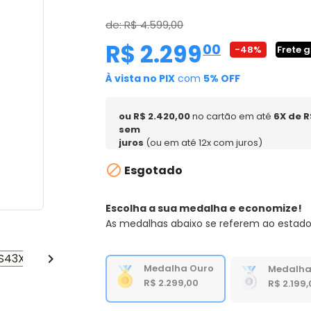
de: R$ 4.599,00
R$ 2.299
,
00
-48%
Frete g
À vista no PIX
com
5% OFF
ou R$ 2.420,00
no cartão em até
6X de R
sem
juros
(ou em até 12x com juros)

Esgotado
Escolha a sua medalha e economize!
As medalhas abaixo se referem ao estado

Medalha Ouro
Medalha
R$ 2.299,00
R$ 2.199,