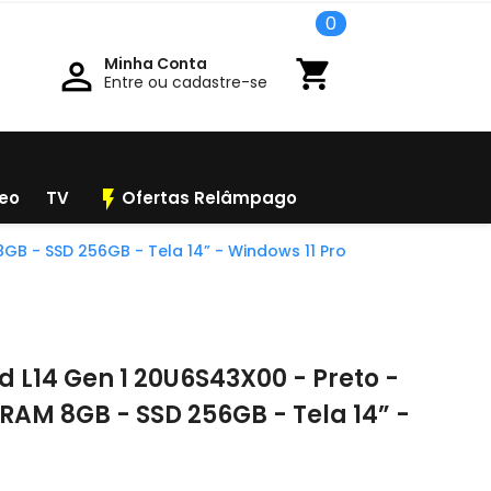
0
Minha Conta

shopping_cart
Entre ou cadastre-se
flash_on
deo
TV
Ofertas Relâmpago
B - SSD 256GB - Tela 14” - Windows 11 Pro
 L14 Gen 1 20U6S43X00 - Preto -
RAM 8GB - SSD 256GB - Tela 14” -