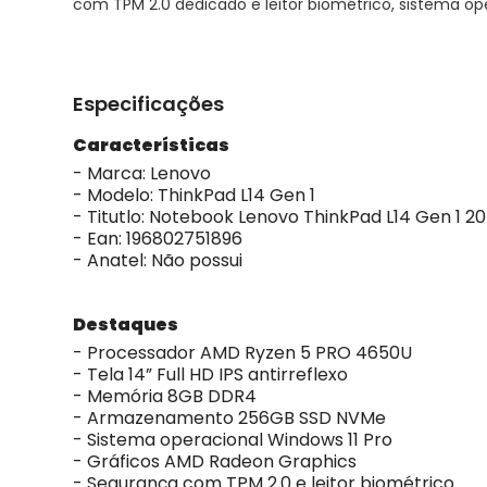
com TPM 2.0 dedicado e leitor biométrico, sistema ope
Especificações
Características
- Marca: Lenovo
- Modelo: ThinkPad L14 Gen 1
- Titutlo: Notebook Lenovo ThinkPad L14 Gen 1 
- Ean: 196802751896
- Anatel: Não possui
Destaques
- Processador AMD Ryzen 5 PRO 4650U
- Tela 14” Full HD IPS antirreflexo
- Memória 8GB DDR4
- Armazenamento 256GB SSD NVMe
- Sistema operacional Windows 11 Pro
- Gráficos AMD Radeon Graphics
- Segurança com TPM 2.0 e leitor biométrico