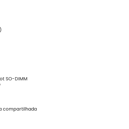
)
lot SO-DIMM
D
a compartilhada