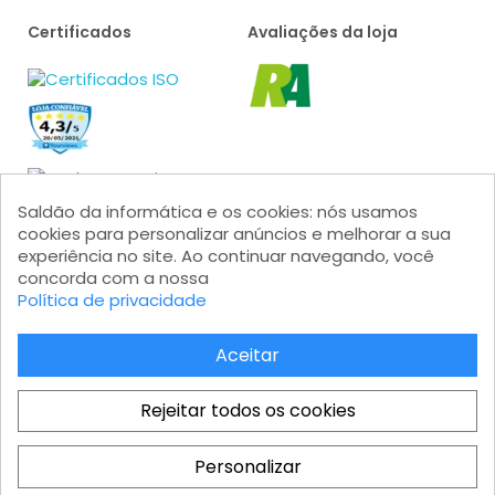
Certificados
Avaliações da loja
Saldão da informática e os cookies: nós usamos
cookies para personalizar anúncios e melhorar a sua
experiência no site. Ao continuar navegando, você
concorda com a nossa
Formas de pagamento
Política de privacidade
Aceitar
Rejeitar todos os cookies
Saldão da Informática LTDA - CNPJ: 15.383.046/0001-04 - IE:
206.162.139.111 Av. Marginal Projetada, 1810 - Jardim Mutinga - Barueri
Personalizar
- SP - Modular 2 - Castelo Branco - Galpão 08 - CEP 06460-200
Total