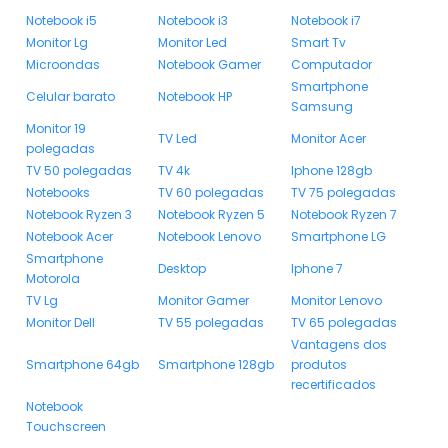
Notebook i5
Notebook i3
Notebook i7
Monitor Lg
Monitor Led
Smart Tv
Microondas
Notebook Gamer
Computador
Smartphone
Celular barato
Notebook HP
Samsung
Monitor 19
TV Led
Monitor Acer
polegadas
TV 50 polegadas
TV 4k
Iphone 128gb
Notebooks
TV 60 polegadas
TV 75 polegadas
Notebook Ryzen 3
Notebook Ryzen 5
Notebook Ryzen 7
Notebook Acer
Notebook Lenovo
Smartphone LG
Smartphone
Desktop
Iphone 7
Motorola
TV Lg
Monitor Gamer
Monitor Lenovo
Monitor Dell
TV 55 polegadas
TV 65 polegadas
Vantagens dos
Smartphone 64gb
Smartphone 128gb
produtos
recertificados
Notebook
Touchscreen