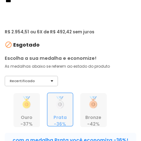
de: R$ 4.599,00
-36%
R$ 2.806
,
79
À vista no PIX
com
5% OFF
R$ 2.954,51
ou 6X de R$ 492,42 sem juros

Esgotado
Escolha a sua medalha e economize!
As medalhas abaixo se referem ao estado do produto
Ouro
Prata
Bronze
-37%
-36%
-42%
com a medalha Prata você economiza -36%!