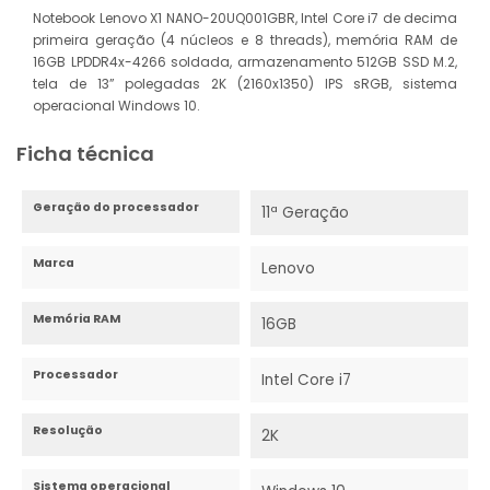
Notebook Lenovo X1 NANO-20UQ001GBR, Intel Core i7 de decima
primeira geração (4 núcleos e 8 threads), memória RAM de
16GB LPDDR4x-4266 soldada, armazenamento 512GB SSD M.2,
tela de 13” polegadas 2K (2160x1350) IPS sRGB, sistema
operacional Windows 10.
Ficha técnica
Geração do processador
11ª Geração
Marca
Lenovo
Memória RAM
16GB
Processador
Intel Core i7
Resolução
2K
Sistema operacional