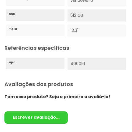
Windows 10
SSD
512 GB
Tela
13.3"
Referências específicas
upc
400051
Avaliações dos produtos
Tem esse produto? Seja o primeiro a avaliá-lo!
Escrever avaliação...