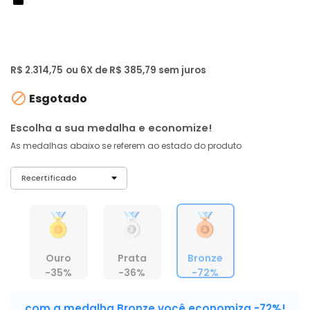
de: R$ 7.999,00
-72%
R$ 2.199
,
01
À vista no PIX
com
5% OFF
R$ 2.314,75
ou 6X de R$ 385,79 sem juros

Esgotado
Escolha a sua medalha e economize!
As medalhas abaixo se referem ao estado do produto
Ouro
Prata
Bronze
-35%
-36%
-72%
com a medalha Bronze você economiza -72%!