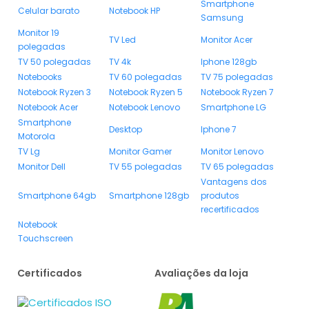
Smartphone
Celular barato
Notebook HP
Samsung
Monitor 19
TV Led
Monitor Acer
polegadas
TV 50 polegadas
TV 4k
Iphone 128gb
Notebooks
TV 60 polegadas
TV 75 polegadas
Notebook Ryzen 3
Notebook Ryzen 5
Notebook Ryzen 7
Notebook Acer
Notebook Lenovo
Smartphone LG
Smartphone
Desktop
Iphone 7
Motorola
TV Lg
Monitor Gamer
Monitor Lenovo
Monitor Dell
TV 55 polegadas
TV 65 polegadas
Vantagens dos
Smartphone 64gb
Smartphone 128gb
produtos
recertificados
Notebook
Touchscreen
Certificados
Avaliações da loja