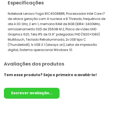
Especificações
Notebook Lenovo Yoga 81C40088BR, Processador Intel Core i7
de oitava geração com 4 nucleos e 8 Threads, frequência de
ate 4.00 GHz, 2 em 1, memoria RAM de 8GB DDR4-2400MHz,
armazenamento SSD de 256GB M.2, Placa de vídeo UHD
Graphics 620, Tela IPS de 13.9” polegadas FHD (1920×1080)
Multitouch, Teclado Retroiluminado, 2x USB tipo C
(Thunderbolt), 1x USB 3.1 (always on), Leitor de impressão
digital, Sistema operacional Windows 10.
Avaliações dos produtos
Tem esse produto? Seja o primeiro a avaliá-lo!
Escrever avaliação...