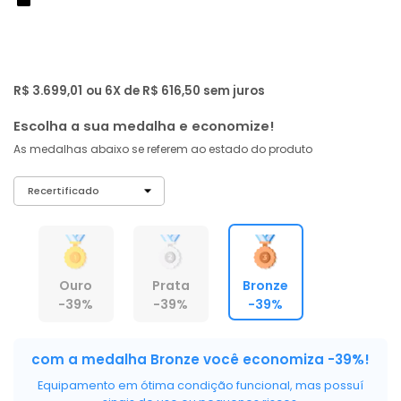
de: R$ 5.999,00
-39%
R$ 3.514
,
06
À vista no PIX
com
5% OFF
R$ 3.699,01
ou 6X de R$ 616,50 sem juros
Escolha a sua medalha e economize!
As medalhas abaixo se referem ao estado do produto
Ouro
Prata
Bronze
-39%
-39%
-39%
com a medalha Bronze você economiza -39%!
Equipamento em ótima condição funcional, mas possuí