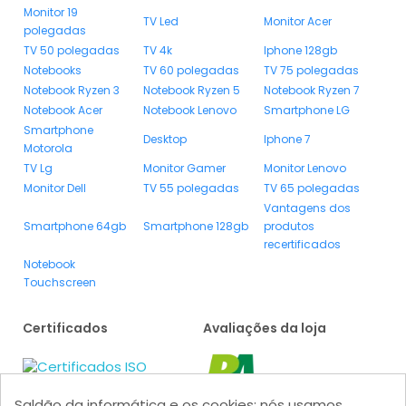
Monitor 19
TV Led
Monitor Acer
polegadas
TV 50 polegadas
TV 4k
Iphone 128gb
Notebooks
TV 60 polegadas
TV 75 polegadas
Notebook Ryzen 3
Notebook Ryzen 5
Notebook Ryzen 7
Notebook Acer
Notebook Lenovo
Smartphone LG
Smartphone
Desktop
Iphone 7
Motorola
TV Lg
Monitor Gamer
Monitor Lenovo
Monitor Dell
TV 55 polegadas
TV 65 polegadas
Vantagens dos
Smartphone 64gb
Smartphone 128gb
produtos
recertificados
Notebook
Touchscreen
Certificados
Avaliações da loja
Saldão da informática e os cookies: nós usamos