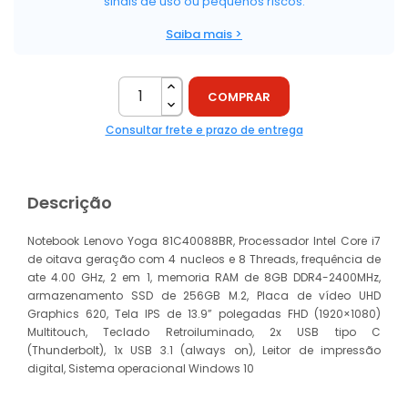
sinais de uso ou pequenos riscos.
Saiba mais >
COMPRAR
Consultar frete e prazo de entrega
Descrição
Notebook Lenovo Yoga 81C40088BR, Processador Intel Core i7
de oitava geração com 4 nucleos e 8 Threads, frequência de
ate 4.00 GHz, 2 em 1, memoria RAM de 8GB DDR4-2400MHz,
armazenamento SSD de 256GB M.2, Placa de vídeo UHD
Graphics 620, Tela IPS de 13.9” polegadas FHD (1920×1080)
Multitouch, Teclado Retroiluminado, 2x USB tipo C
(Thunderbolt), 1x USB 3.1 (always on), Leitor de impressão
digital, Sistema operacional Windows 10