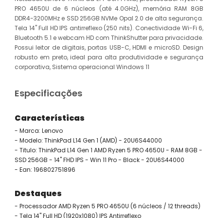
PRO 4650U de 6 núcleos (até 4.0GHz), memória RAM 8GB
DDR4-3200MHz e SSD 256GB NVMe Opal 2.0 de alta segurança.
Tela 14" Full HD IPS antirreflexo (250 nits). Conectividade Wi-Fi 6,
Bluetooth 5.1 e webcam HD com ThinkShutter para privacidade.
Possui leitor de digitais, portas USB-C, HDMI e microSD. Design
robusto em preto, ideal para alta produtividade e segurança
corporativa, Sistema operacional Windows 11
Especificações
Características
- Marca: Lenovo
- Modelo: ThinkPad L14 Gen 1 (AMD) - 20U6S44000
- Titulo: ThinkPad L14 Gen 1 AMD Ryzen 5 PRO 4650U - RAM 8GB -
SSD 256GB - 14" FHD IPS - Win 11 Pro - Black - 20U6S44000
- Ean: 196802751896
Destaques
- Processador AMD Ryzen 5 PRO 4650U (6 núcleos / 12 threads)
- Tela 14" Full HD (1920x1080) IPS Antirreflexo