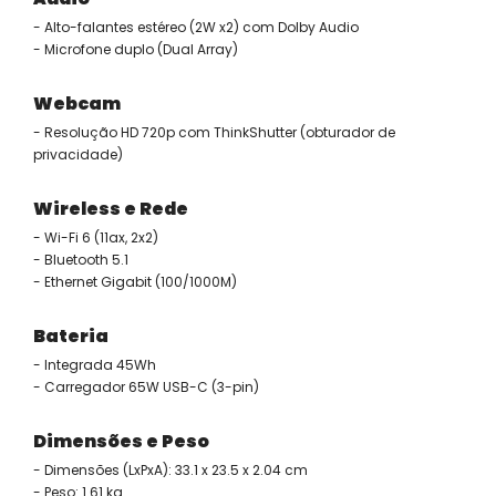
- Alto-falantes estéreo (2W x2) com Dolby Audio
- Microfone duplo (Dual Array)
Webcam
- Resolução HD 720p com ThinkShutter (obturador de
privacidade)
Wireless e Rede
- Wi-Fi 6 (11ax, 2x2)
- Bluetooth 5.1
- Ethernet Gigabit (100/1000M)
Bateria
- Integrada 45Wh
- Carregador 65W USB-C (3-pin)
Dimensões e Peso
- Dimensões (LxPxA): 33.1 x 23.5 x 2.04 cm
- Peso: 1.61 kg