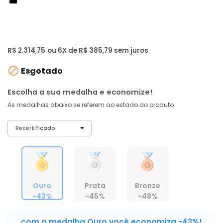
de: R$ 3.999,00
-43%
R$ 2.199
,
01
À vista no PIX
com
5% OFF
R$ 2.314,75
ou 6X de R$ 385,79 sem juros

Esgotado
Escolha a sua medalha e economize!
As medalhas abaixo se referem ao estado do produto
Ouro
Prata
Bronze
-43%
-45%
-48%
com a medalha Ouro você economiza -43%!