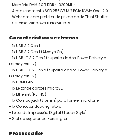
- Memória RAM 8GB DDR4-3200MHz
- Armazenamento SSD 256GB M.2 PCIe NVMe Opal 2.0
- Webcam com protetor de privacidade ThinkShutter
- Sistema Windows 11 Pro 64-bits
Características externas
- 1x USB 3.2 Gen 1
- 1x USB 3.2 Gen 1 (Always On)
- 1x USB-C 3.2 Gen 1 (suporta dados, Power Delivery e
DisplayPort 1.2)
- 1x USB-C 3.2 Gen 2 (suporta dados, Power Delivery e
DisplayPort 1.2)
- 1x HDMI 1.4b
- 1x Leitor de cartões microSD
- 1x Ethernet (RJ-45)
- 1x Combo jack (3.5mm) para fone e microfone
- 1x Conector docking lateral
- Leitor de Impressão Digital (Touch Style)
- Slot de segurança Kensington
Processador