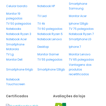
Smartphone
Celular barato
Notebook HP
Samsung
Monitor 19
TV Led
Monitor Acer
polegadas
TV 50 polegadas
TV 4k
Iphone 128gb
Notebooks
TV 60 polegadas
TV 75 polegadas
Notebook Ryzen 3
Notebook Ryzen 5
Notebook Ryzen 7
Notebook Acer
Notebook Lenovo
Smartphone LG
Smartphone
Desktop
Iphone 7
Motorola
TV Lg
Monitor Gamer
Monitor Lenovo
Monitor Dell
TV 55 polegadas
TV 65 polegadas
Vantagens dos
Smartphone 64gb
Smartphone 128gb
produtos
recertificados
Notebook
Touchscreen
Certificados
Avaliações da loja