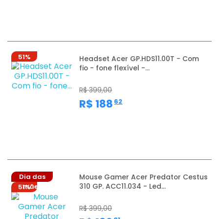
51%
Headset Acer GP.HDS11.00T - Com
fio - fone flexível -...
R$ 399,00
,
R$ 188
62
Dia das
Mouse Gamer Acer Predator Cestus
310 GP. ACC11.034 - Led...
mães
51%
R$ 399,00