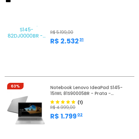
49%
Notebook Lenovo Ideapad S145-
82DJ0000BR - Prata - Intel...
R$ 5.199,00
,
R$ 2.532
31
63%
Notebook Lenovo IdeaPad S145-
15IWL 81S90005BR - Prata -...
(1)
R$ 4.999,00
,
R$ 1.799
02