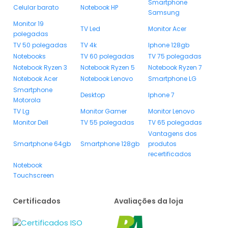
Smartphone
Celular barato
Notebook HP
Samsung
Monitor 19
TV Led
Monitor Acer
polegadas
TV 50 polegadas
TV 4k
Iphone 128gb
Notebooks
TV 60 polegadas
TV 75 polegadas
Notebook Ryzen 3
Notebook Ryzen 5
Notebook Ryzen 7
Notebook Acer
Notebook Lenovo
Smartphone LG
Smartphone
Desktop
Iphone 7
Motorola
TV Lg
Monitor Gamer
Monitor Lenovo
Monitor Dell
TV 55 polegadas
TV 65 polegadas
Vantagens dos
Smartphone 64gb
Smartphone 128gb
produtos
recertificados
Notebook
Touchscreen
Certificados
Avaliações da loja