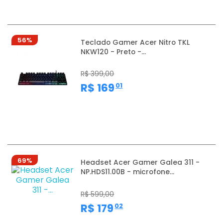
56%
Teclado Gamer Acer Nitro TKL
NKW120 - Preto -...
R$ 399,00
,
R$ 169
01
69%
Headset Acer Gamer Galea 311 -
NP.HDS11.00B - microfone...
R$ 599,00
,
R$ 179
02