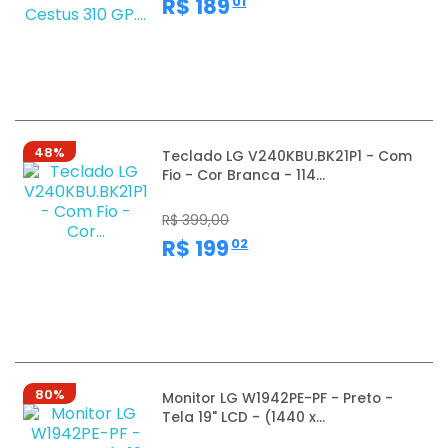
,
R$ 189
01
48%
Teclado LG V240KBU.BK21P1 - Com
Fio - Cor Branca - 114...
R$ 399,00
,
R$ 199
02
80%
Monitor LG W1942PE-PF - Preto -
Tela 19" LCD - (1440 x...