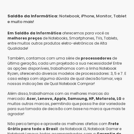
Saldão da Informática:
Notebook, iPhone, Monitor, Tablet
e muito mais!
Em Saldão da Informática
oferecemos para você os
melhores preços
de Notebooks, Smartphones, TVs, Tablets,
entre muitos outros produtos eletro-eletrônicos de Alta
Qualidade!
Também, contamos com uma série de
processadores
de
última geração, cada um projetado a sua necessidade! Entre
as opções disponíveis, trabalhamos com a linha Notebook
Ryzen, oferecendo diversos modelos de processadores: 3, 5 e 7. E
caso esteja com alguma dúvida de qual decisão tomar, veja
nossas indicações de Qual Notebook Comprar!
Além disso, trabalhamos com as melhores marcas do
mercado:
Acer, Lenovo, Apple, Samsung, HP, Motorola, LG
e
muitas outras marcas, permitindo que possa lhe dar variedade
para sua tomada de decisão com base na marca que mais te
agradar!
Não perca tempo e aproveite as melhores ofertas com
Frete
Grátis para todo o Brasil
: de Notebook i3, Notebook Gamer e
Notebook Lenovo, todos acompanhados com a
Garantia de