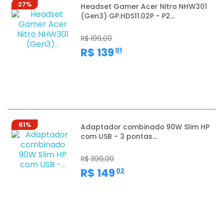
27%
Headset Gamer Acer Nitro NHW301
(Gen3) GP.HDS11.02P - P2...
R$ 199,00
,
R$ 139
01
61%
Adaptador combinado 90W Slim HP
com USB - 3 pontas...
R$ 399,00
,
R$ 149
02