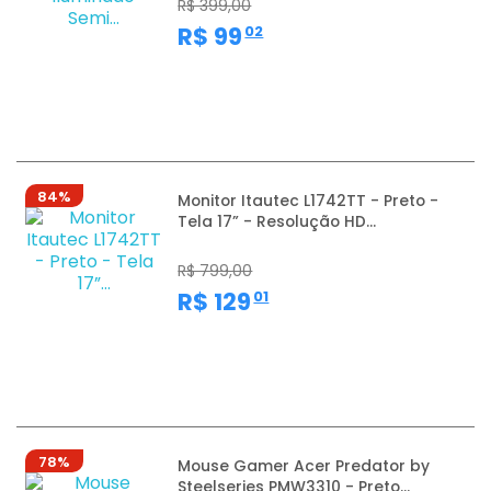
R$ 399,00
,
R$ 99
02
84%
Monitor Itautec L1742TT - Preto -
Tela 17” - Resolução HD...
R$ 799,00
,
R$ 129
01
78%
Mouse Gamer Acer Predator by
Steelseries PMW3310 - Preto...