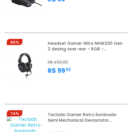
80%
Headset Gamer Nitro NHW200 Gen
2 desing over-ear - RGB -...
R$ 499,00
,
R$ 99
02
74%
Teclado Gamer Retro iluminado
Semi Mechanical Devastator...