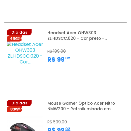
Dia das
Headset Acer OHW303
ZL.HDSCC.020 - Cor preto -...
mães
48%
R$ 199,00
,
R$ 99
02
Dia das
Mouse Gamer Óptico Acer Nitro
NMW200 - Retroiluminado em...
mães
83%
R$ 599,00
,
R$ 99
02