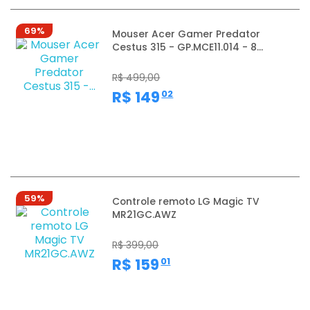
69%
Mouser Acer Gamer Predator
Cestus 315 - GP.MCE11.014 - 8...
R$ 499,00
,
R$ 149
02
59%
Controle remoto LG Magic TV
MR21GC.AWZ
R$ 399,00
,
R$ 159
01