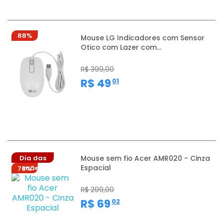
88%
Mouse LG Indicadores com Sensor
Otico com Lazer com...
R$ 399,00
,
R$ 49
01
Dia das
Mouse sem fio Acer AMR020 - Cinza
Espacial
mães
76%
R$ 299,00
,
R$ 69
02