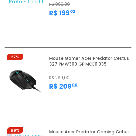
R$ 999,00
,
R$ 199
02
27%
Mouse Gamer Acer Predator Cestus
327 PMW300 GP.MCE11.035...
R$ 299,00
,
R$ 209
00
59%
Mouse Acer Predator Gaming Cetus