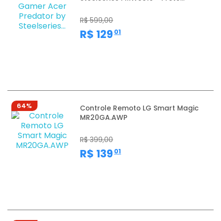
R$ 599,00
,
R$ 129
01
64%
Controle Remoto LG Smart Magic
MR20GA.AWP
R$ 399,00
,
R$ 139
01