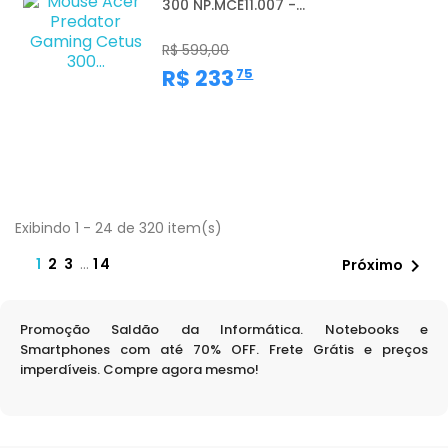
300 NP.MCE11.007 -...
R$ 599,00
,
R$ 233
75
Exibindo 1 - 24 de 320 item(s)
1
2
3
…
14

Próximo
Promoção Saldão da Informática. Notebooks e
Smartphones com até 70% OFF. Frete Grátis e preços
imperdíveis. Compre agora mesmo!