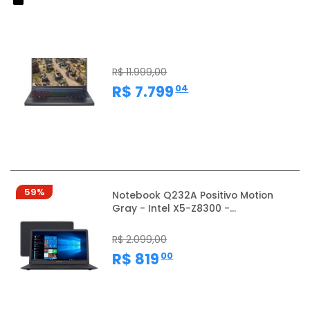
32%
Notebook Acer Predator Triton 300
SE PT314-52S-761Z -...
R$ 11.999,00
,
R$ 7.799
04
59%
Notebook Q232A Positivo Motion
Gray - Intel X5-Z8300 -...
R$ 2.099,00
,
R$ 819
00