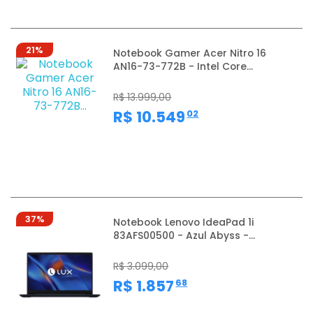
21%
Notebook Gamer Acer Nitro 16
AN16-73-772B - Intel Core...
R$ 13.999,00
,
R$ 10.549
02
37%
Notebook Lenovo IdeaPad 1i
83AFS00500 - Azul Abyss -...
R$ 3.099,00
,
R$ 1.857
68