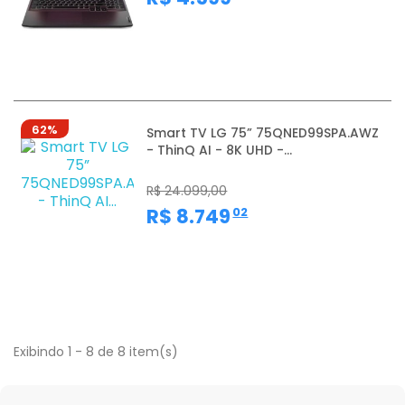
62%
Smart TV LG 75” 75QNED99SPA.AWZ
- ThinQ AI - 8K UHD -...
R$ 24.099,00
,
R$ 8.749
02
Exibindo 1 - 8 de 8 item(s)