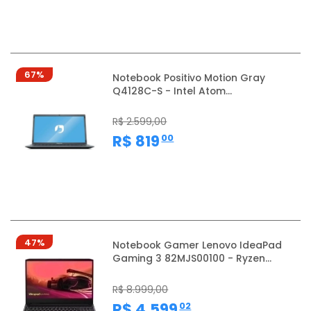
67%
Notebook Positivo Motion Gray
Q4128C-S - Intel Atom...
R$ 2.599,00
,
R$ 819
00
47%
Notebook Gamer Lenovo IdeaPad
Gaming 3 82MJS00100 - Ryzen...
R$ 8.999,00
,
R$ 4.599
02