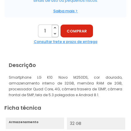
sinais de uso ou pequenos riscos.
Saiba mais >
COMPRAR
Consultar frete e prazo de entrega
Descrição
Smartphone LG K10 Novo M250DS, cor dourado,
armazenamento interno de 32GB, memória RAM de 2GB,
processador Quad Core, 4G, câmera traseira de 13MP, câmera
frontal de 5MP, tela de 5.3 polegadas e Android 8.1.
Ficha técnica
Armazenamento
32 GB