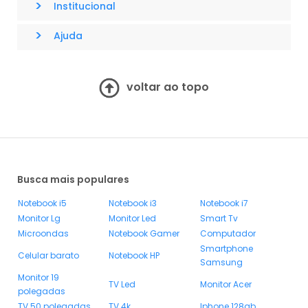
>
Institucional
>
Ajuda
voltar ao topo
Busca mais populares
Notebook i5
Notebook i3
Notebook i7
Monitor Lg
Monitor Led
Smart Tv
Microondas
Notebook Gamer
Computador
Smartphone
Celular barato
Notebook HP
Samsung
Monitor 19
TV Led
Monitor Acer
polegadas
TV 50 polegadas
TV 4k
Iphone 128gb