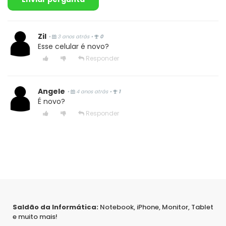
Zil
•
3 anos atrás
•
0
Esse celular é novo?
Responder
Angele
•
4 anos atrás
•
1
É novo?
Responder
Saldão da Informática:
Notebook, iPhone, Monitor, Tablet
e muito mais!