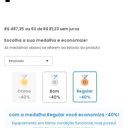
de: R$ 799,00
-40%
R$ 462
,
98
À vista no PIX
com
5% OFF
R$ 487,35
ou 6X de R$ 81,23 sem juros
Escolha a sua medalha e economize!
As medalhas abaixo se referem ao estado do produto
Otimo
Bom
Regular
-40%
-40%
-40%
com a medalha Regular você economiza -40%!
Equipamento em ótima condição funcional, mas possuí