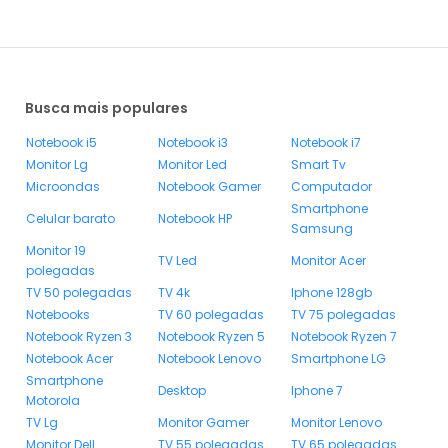
Busca mais populares
Notebook i5
Notebook i3
Notebook i7
Monitor Lg
Monitor Led
Smart Tv
Microondas
Notebook Gamer
Computador
Smartphone
Celular barato
Notebook HP
Samsung
Monitor 19
TV Led
Monitor Acer
polegadas
TV 50 polegadas
TV 4k
Iphone 128gb
Notebooks
TV 60 polegadas
TV 75 polegadas
Notebook Ryzen 3
Notebook Ryzen 5
Notebook Ryzen 7
Notebook Acer
Notebook Lenovo
Smartphone LG
Smartphone
Desktop
Iphone 7
Motorola
TV Lg
Monitor Gamer
Monitor Lenovo
Monitor Dell
TV 55 polegadas
TV 65 polegadas