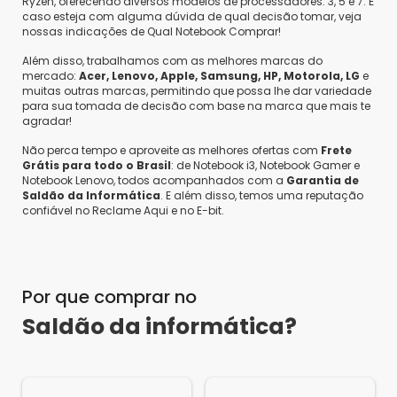
Ryzen, oferecendo diversos modelos de processadores: 3, 5 e 7. E
caso esteja com alguma dúvida de qual decisão tomar, veja
nossas indicações de Qual Notebook Comprar!
Além disso, trabalhamos com as melhores marcas do
mercado:
Acer, Lenovo, Apple, Samsung, HP, Motorola, LG
e
muitas outras marcas, permitindo que possa lhe dar variedade
para sua tomada de decisão com base na marca que mais te
agradar!
Não perca tempo e aproveite as melhores ofertas com
Frete
Grátis para todo o Brasil
: de Notebook i3, Notebook Gamer e
Notebook Lenovo, todos acompanhados com a
Garantia de
Saldão da Informática
. E além disso, temos uma reputação
confiável no Reclame Aqui e no E-bit.
Por que comprar no
Saldão da informática?