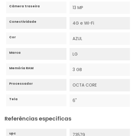
Câmera traseira
13 MP
Conectividade
4G e Wi-Fi
Cor
AZUL
Marca
LG
Memória RAM
3 GB
Processador
OCTA CORE
Tela
6"
Referências específicas
upc
73579