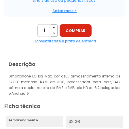
sinais de uso ou pequenos riscos.
Saiba mais >
COMPRAR
Consultar frete e prazo de entrega
Descrição
Smartphone LG K12 Max, cor azul, armazenamento interno de
32GB, memória RAM de 3GB, processador octa core, 4G,
câmera dupla traseira de 13MP e 2MP, tela HD de 6.2 polegadas
e Android 9
Ficha técnica
Armazenamento
32 GB