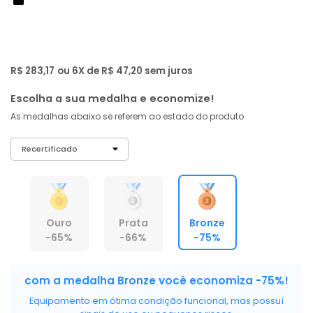
de: R$ 1.099,00
-75%
R$ 269
,
01
À vista no PIX
com
5% OFF
R$ 283,17
ou 6X de R$ 47,20 sem juros
Escolha a sua medalha e economize!
As medalhas abaixo se referem ao estado do produto
Ouro
Prata
Bronze
-65%
-66%
-75%
com a medalha Bronze você economiza -75%!
Equipamento em ótima condição funcional, mas possuí