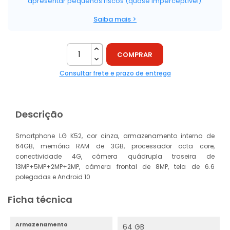
apresentar pequenos riscos (quase imperceptível).
Saiba mais >
COMPRAR
Consultar frete e prazo de entrega
Descrição
Smartphone LG K52, cor cinza, armazenamento interno de
64GB, memória RAM de 3GB, processador octa core,
conectividade 4G, câmera quádrupla traseira de
13MP+5MP+2MP+2MP, câmera frontal de 8MP, tela de 6.6
polegadas e Android 10
Ficha técnica
Armazenamento
64 GB