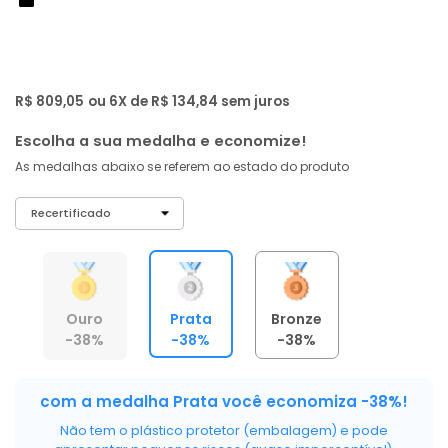
de: R$ 1.299,00
-38%
R$ 768
,
60
À vista no PIX
com
5% OFF
R$ 809,05
ou 6X de R$ 134,84 sem juros
Escolha a sua medalha e economize!
As medalhas abaixo se referem ao estado do produto
Ouro
Prata
Bronze
-38%
-38%
-38%
com a medalha Prata você economiza -38%!
Não tem o plástico protetor (embalagem) e pode