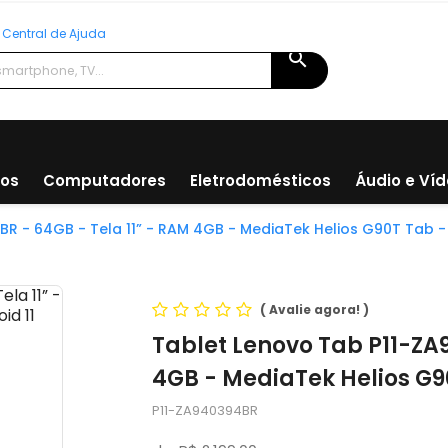
Central de Ajuda
search
ios
Computadores
Eletrodomésticos
Áudio e Ví
R - 64GB - Tela 11” - RAM 4GB - MediaTek Helios G90T Tab - 
(
Avalie agora!
)
Tablet Lenovo Tab P11-ZA9
4GB - MediaTek Helios G90
P11-ZA940394BR