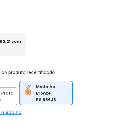
150,21 sem
 do produto recertificado
Medalha
Bronze
 Prata
R$ 856,18
8
a medalha