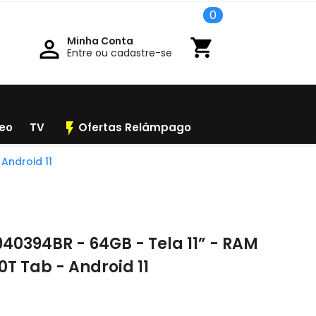
0
Minha Conta

shopping_cart
Entre ou cadastre-se
flash_on
deo
TV
Ofertas Relâmpago
Android 11
40394BR - 64GB - Tela 11” - RAM
T Tab - Android 11