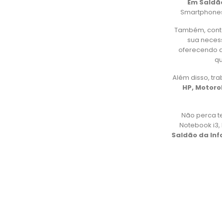
Em Saldã
Smartphones,
Também, cont
sua necess
oferecendo d
qu
Além disso, t
HP, Motorol
Não perca t
Notebook i3
Saldão da In