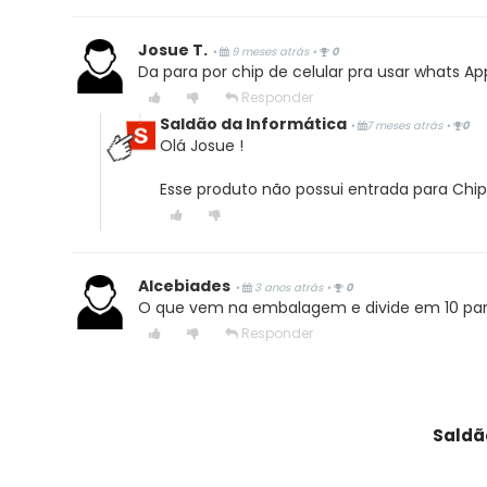
Josue T.
•
9 meses atrás
•
0
Da para por chip de celular pra usar whats A
Responder
Saldão da Informática
•
7 meses atrás
•
0
Olá Josue !
Esse produto não possui entrada para Chip
Alcebiades
•
3 anos atrás
•
0
O que vem na embalagem e divide em 10 par
Responder
Thiago
•
3 anos atrás
•
1
Tem caneta Pra tela?
Saldã
Responder