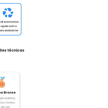
ocê economiza
e ajuda com o
eio ambiente!
ões técnicas
a Bronze
ção estética,
cos visíveis,
s de uso,