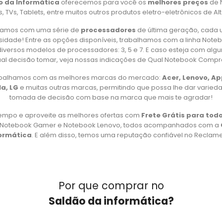
o da Informática
oferecemos para você os
melhores preços
de 
 TVs, Tablets, entre muitos outros produtos eletro-eletrônicos de Al
amos com uma série de
processadores
de última geração, cada 
idade! Entre as opções disponíveis, trabalhamos com a linha Note
iversos modelos de processadores: 3, 5 e 7. E caso esteja com alg
al decisão tomar, veja nossas indicações de Qual Notebook Compr
rabalhamos com as melhores marcas do mercado:
Acer, Lenovo, A
a, LG
e muitas outras marcas, permitindo que possa lhe dar varied
tomada de decisão com base na marca que mais te agradar!
empo e aproveite as melhores ofertas com
Frete Grátis para todo
, Notebook Gamer e Notebook Lenovo, todos acompanhados com a
formática
. E além disso, temos uma reputação confiável no Reclame 
Por que comprar no
Saldão da informática?