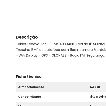
Descrição
Tablet Lenovo Tab P11-ZA940394BR, Tela de 11” Multi
Traseira: 13MP de autofoco com flash, camera Frontal: 
- WiFi Display - GPS - GLONASS - Rádio FM, Segurança: 
Ficha técnica
64 GB
Armazenamento
4G e Wi-F
Conectividade