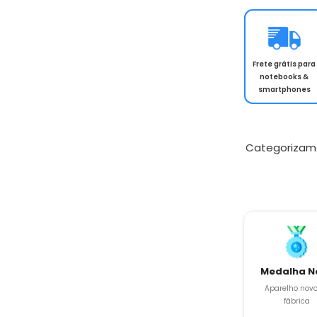
Frete grátis para
notebooks &
smartphones
Categorizam
Medalha N
Aparelho novo
fábrica