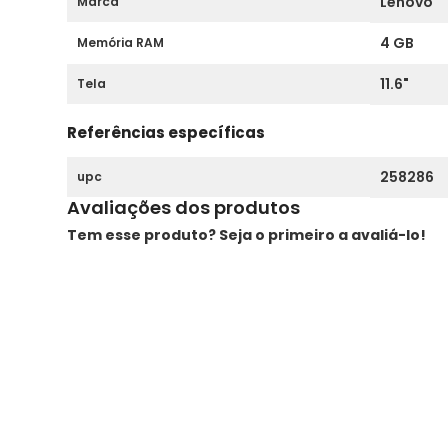
Lenovo
Marca
4 GB
Memória RAM
11.6"
Tela
Referências específicas
258286
upc
Avaliações dos produtos
Tem esse produto? Seja o primeiro a avaliá-lo!