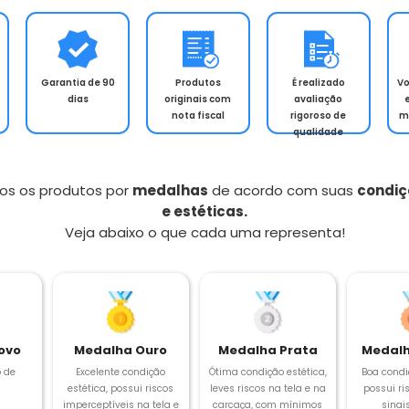
Garantia de 90
Produtos
É realizado
V
dias
originais com
avaliação
nota fiscal
rigoroso de
m
qualidade
os os produtos por
medalhas
de acordo com suas
condiç
e estéticas.
Veja abaixo o que cada uma representa!
ovo
Medalha Ouro
Medalha Prata
Medalh
 de
Excelente condição
Ótima condição estética,
Boa condi
estética, possui riscos
leves riscos na tela e na
possui ris
imperceptíveis na tela e
carcaça, com mínimos
sinai