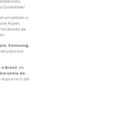
Notebooks,
ta Qualidade!
um projetado a
book Ryzen,
uma dúvida de
ar!
pple, Samsung,
ade para sua
 o Brasil
: de
Garantia de
Aqui e no E-bit.