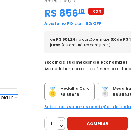
de: R$ 2.199,00
R$ 856
,
18
-60%
À vista no PIX
com
5% OFF
ou R$ 901,24
no cartão em até
6X de R$ 
juros
(ou em até 12x com juros)
Escolha a sua medalha e economize!
As medalhas abaixo se referem ao estado
Medalha Ouro
Medalha
R$ 856,18
R$ 856,1
Saiba mais sobre as condições de cad
COMPRAR