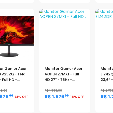
or Gamer Acer
Monitor Gamer Acer
Monit
 XV252Q - Tela
AOPEN 27MX1 - Full
EI242Q
 Full HD -...
HD 27" - 75Hz -...
23,6” -
99,00
R$ 1.999,00
R$ 2.15
,
,
.975
R$ 1.576
R$ 1.
06
06
61% OFF
18% OFF
oção
Promoção
Promo