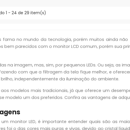
ndo 1 - 24 de 29 item(s)
fama no mundo da tecnologia, porém muitos ainda não tê
os bem parecidos com o monitor LCD comum, porém sua princ
das na imagem, mas, sim, por pequenos LEDs. Ou seja, as im
, fazendo com que a filtragem da tela fique melhor, e ofere
 brilho, independentemente da iluminação do ambiente.
e aos modelos mais tradicionais, já que oferece um desempe
se modelo um dos preferidos. Confira as vantagens de adquir
tagens
um monitor LED, é importante entender quais são as maio
 foi o das cores mais puras e vivas, devido ao cristal líquido