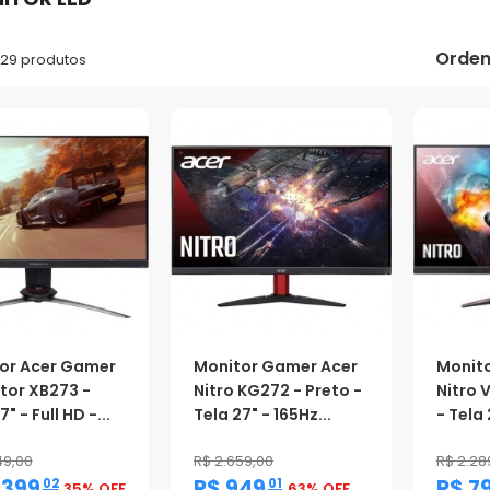
Orden
 29 produtos
or Acer Gamer
Monitor Gamer Acer
Monit
tor XB273 -
Nitro KG272 - Preto -
Nitro 
" - Full HD -...
Tela 27" - 165Hz...
- Tela 
49,00
R$ 2.659,00
R$ 2.28
,
,
.399
R$ 949
R$ 7
02
01
35% OFF
63% OFF