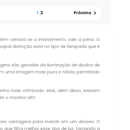

1
2
Próximo
m certeza se o investimento vale a pena. O
ipal distinção está no tipo de lâmpada que é
agens são geradas da iluminação de diodos de
cem uma imagem mais pura e nítida, permitindo
nho mais otimizado. Mas, além disso, existem
ir o monitor LED!
res vantagens para investir em um desses. O
 que filtra melhor esse tipo de luz, tornando a