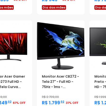
as mães
Dia das mães
Dia d
or Acer Gamer
Monitor Acer CB272 -
Monito
273 Full HD -
Tela 27" - Full HD -
Preto -
Tela Curva...
75Hz - 1ms -...
HD - 75
59,00
R$ 2.709,00
R$ 1.99
,
,
.149
R$ 1.799
R$ 1.
02
02
61% OFF
31% OFF