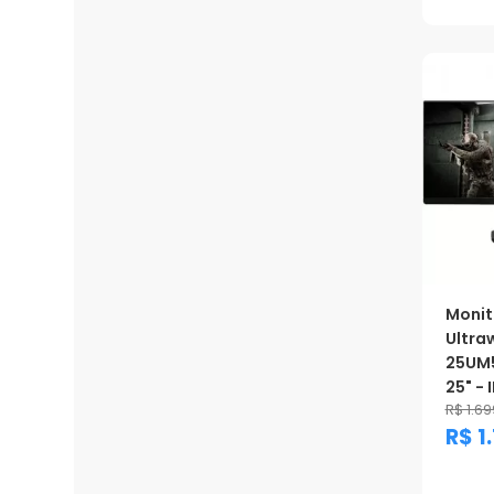
Monit
Ultra
25UM5
25" - I
R$ 1.69
R$ 1
Prom