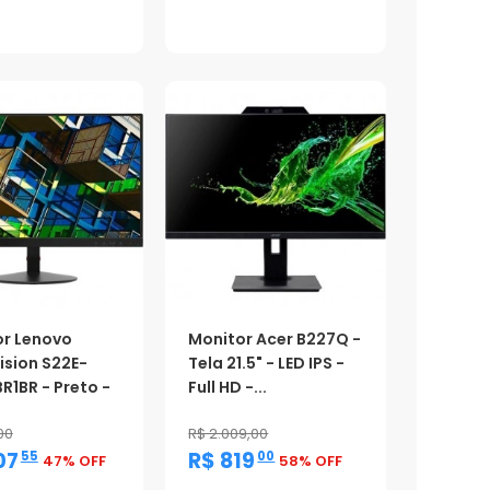
ção
Promoção
or Lenovo
Monitor Acer B227Q -
ision S22E-
Tela 21.5" - LED IPS -
R1BR - Preto -
Full HD -...
00
R$ 2.009,00
,
,
07
R$ 819
55
00
47% OFF
58% OFF