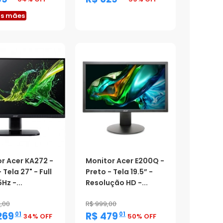
as mães
Promoção
r Acer KA272 -
Monitor Acer E200Q -
 Tela 27" - Full
Preto - Tela 19.5” -
Hz -...
Resolução HD -...
9,00
R$ 999,00
,
,
269
R$ 479
01
01
34% OFF
50% OFF