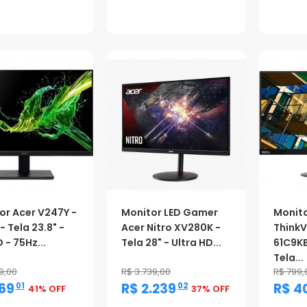
oção
Promoção
Promo
or Acer V247Y -
Monitor LED Gamer
Monit
- Tela 23.8" -
Acer Nitro XV280K -
ThinkV
D - 75Hz...
Tela 28" - Ultra HD...
61C9KB
Tela...
9,00
R$ 3.739,00
R$ 799,
,
,
69
R$ 2.239
R$ 4
01
02
41% OFF
37% OFF