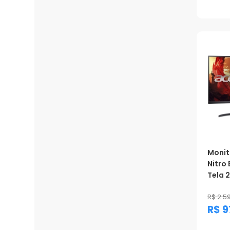
Prom
Monit
Nitro
Tela 2
R$ 2.5
R$ 9
Prom