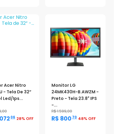
r Acer Nitro
Monitor LG
 - Tela De 32”
24MK430H-B.AWZM -
l Led/ips...
Preto - Tela 23.8" IPS
-...
9,00
R$ 1.599,00
,
,
.072
R$ 800
06
70
28% OFF
48% OFF
ção
Promoção