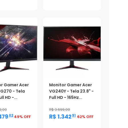
ção
Promoção
or Gamer Acer
Monitor Gamer Acer
VG270 - Tela
VG240Y - Tela 23.8" -
ll HD -...
Full HD - 165Hz...
9,00
R$ 3.699,00
,
,
479
R$ 1.342
02
91
49% OFF
62% OFF
ção
Promoção