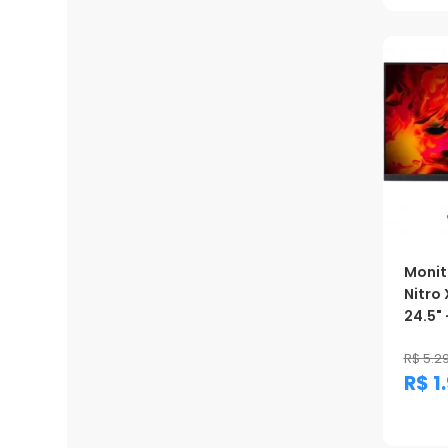
Monit
Nitro
24.5" -
R$ 5.2
R$ 1
Prom