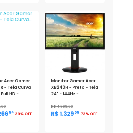
or Acer Gamer
Monitor Gamer Acer
R - Tela Curva
XB240H - Preto - Tela
 Full HD -...
24" - 144Hz -...
9,00
R$ 4.999,00
,
,
266
R$ 1.329
54
05
39% OFF
73% OFF
ção
Promoção