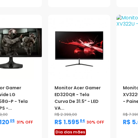
or Gamer
Monitor Acer Gamer
Monito
wide LG
ED320QR - Tela
XV322U
8G-P - Tela
Curva De 31.5” - LED
- Paine
PS -...
VA...
9,00
R$ 2.399,00
R$ 7.39
,
,
.120
R$ 1.595
R$ 5
05
84
31% OFF
30% OFF
oção
Dia das mães
Promo