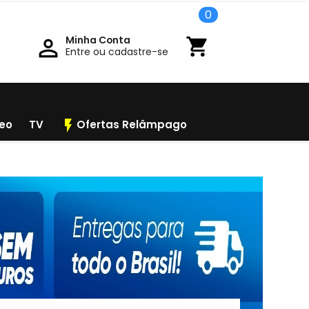
0
Minha Conta

shopping_cart
Entre ou cadastre-se
flash_on
deo
TV
Ofertas Relâmpago