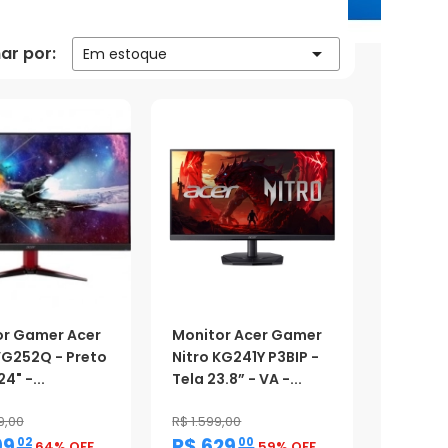
ar por:

Em estoque
or Gamer Acer
Monitor Acer Gamer
VG252Q - Preto
Nitro KG241Y P3BIP -
24" -...
Tela 23.8” - VA -...
9,00
R$ 1.599,00
,
,
99
R$ 629
02
00
64% OFF
59% OFF