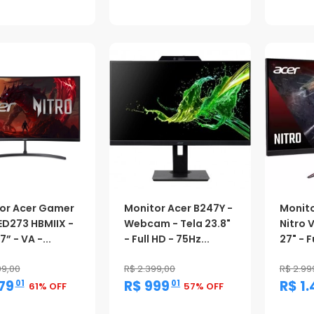
oção
Promoção
Promo
or Acer Gamer
Monitor Acer B247Y -
Monit
 ED273 HBMIIX -
Webcam - Tela 23.8"
Nitro 
7” - VA -...
- Full HD - 75Hz...
27" - Fu
99,00
R$ 2.399,00
R$ 2.99
,
,
79
R$ 999
R$ 1.
01
01
61% OFF
57% OFF
oção
Promoção
Promo