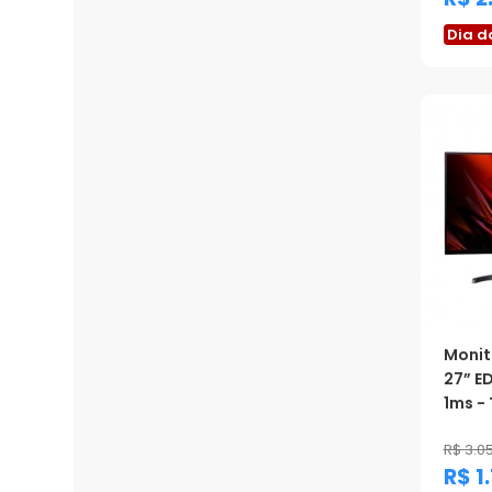
Dia d
Monit
27” ED
1ms - 
R$ 3.0
R$ 1